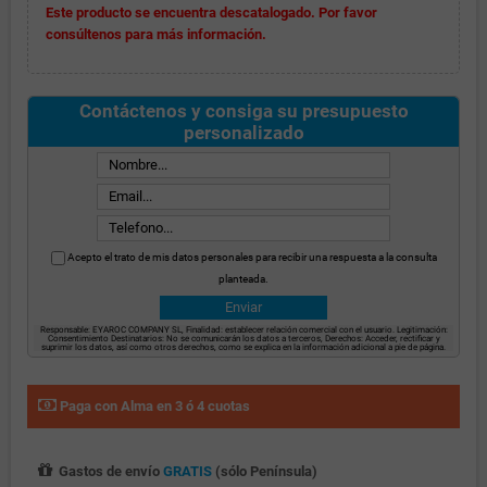
Este producto se encuentra descatalogado. Por favor
consúltenos para más información.
Contáctenos y consiga su presupuesto
personalizado
Acepto el trato de mis datos personales para recibir una respuesta a la consulta
planteada.
Responsable: EYAROC COMPANY SL, Finalidad: establecer relación comercial con el usuario. Legitimación:
Consentimiento Destinatarios: No se comunicarán los datos a terceros, Derechos: Acceder, rectificar y
suprimir los datos, así como otros derechos, como se explica en la información adicional a pie de página.
Paga con Alma en 3 ó 4 cuotas
Gastos de envío
GRATIS
(sólo Península)