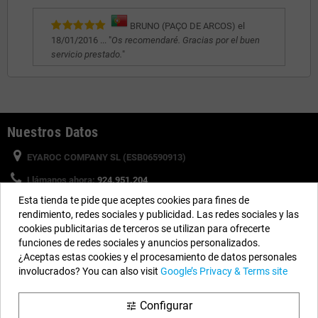
BRUNO (PAÇO DE ARCOS) el
18/01/2016 ... "
Os recomendaré. Gracias por el buen
servicio prestado.
"
Nuestros Datos
EYAROC COMPANY SL (ESB06590913)
Llámanos ahora:
924.951.204
Esta tienda te pide que aceptes cookies para fines de
Horario:
Lunes a Viernes: 9h a 14h y 15h a 18h
rendimiento, redes sociales y publicidad. Las redes sociales y las
Email:
info@piscinasdesmontables.com
cookies publicitarias de terceros se utilizan para ofrecerte
funciones de redes sociales y anuncios personalizados.
¿Aceptas estas cookies y el procesamiento de datos personales
Síguenos
involucrados? You can also visit
Google’s Privacy & Terms site
Facebook
YouTube
Instagram
Configurar
tune