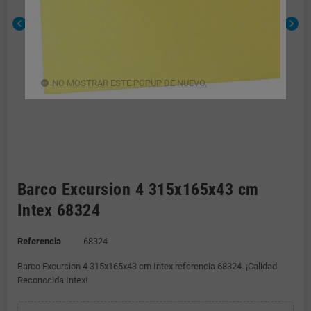
chevron_left
chevron_right
NO MOSTRAR ESTE POPUP DE NUEVO.
Barco Excursion 4 315x165x43 cm
Intex 68324
Referencia
68324
Barco Excursion 4 315x165x43 cm Intex referencia 68324. ¡Calidad
Reconocida Intex!