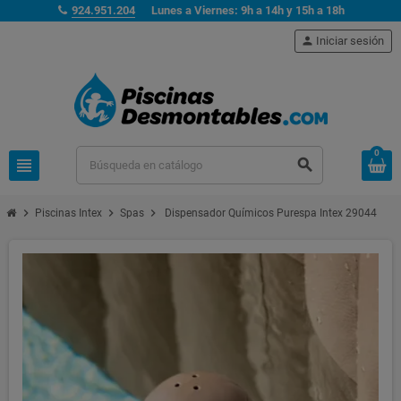
924.951.204
Lunes a Viernes: 9h a 14h y 15h a 18h
person
Iniciar sesión
0
view_headline
search
chevron_right
chevron_right
chevron_right
Piscinas Intex
Spas
Dispensador Químicos Purespa Intex 29044