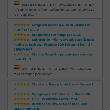
FRANCISCO (QUINTES VILLAVICIOSA) el 02/06/2026
... "
Todavía no la he desembalado ,hasta ahora la compra y
la entrega bien .
"
Mango telescópico 3.60 m en 2 tramos de
1.80 m Gre 40010
Recogehojas con mango Gre 40031F
Cubiertas de Invierno Ovaladas Gre (Elige la
medida de tu piscina: Premium 500x300 cm - 180g/m2 -
CIPROV501P)
Clorador Salino Gre para piscinas elevadas
hasta 25 m3
JAVIER (MENASALBAS) el 06/04/2026 ... "
Muy bien
todo en tiempo y en calidad.
"
Cloro Lento Gre sin Ácido Bórico - Envase:1
Kg
Recogehojas de Fondo Grafito Gre LRP40
FEE-COMMISSION PAYPAL 2.5%
Despiece del Filtro de Arena Gre FS400 - (9)
COLECTORFS400