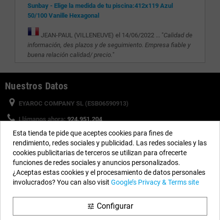
Sunbay - Elige la medida de tu piscina:412x119 Azul
50/100 Vanille Hexagonal
JEAN-PAUL (VILLENEUVE) el 14/06/2022 ... "
Calidad de
información, des plazos y de seguimiento. Empresa fiable y
buena relación calidad/ precio.
"
Nuestros Datos
EYAROC COMPANY SL (ESB06590913)
Llámanos ahora:
924.951.204
Esta tienda te pide que aceptes cookies para fines de
Horario:
Lunes a Viernes: 9h a 14h y 15h a 18h
rendimiento, redes sociales y publicidad. Las redes sociales y las
Email:
info@piscinasdesmontables.com
cookies publicitarias de terceros se utilizan para ofrecerte
funciones de redes sociales y anuncios personalizados.
¿Aceptas estas cookies y el procesamiento de datos personales
Síguenos
involucrados? You can also visit
Google’s Privacy & Terms site
Facebook
YouTube
Instagram
Configurar
tune