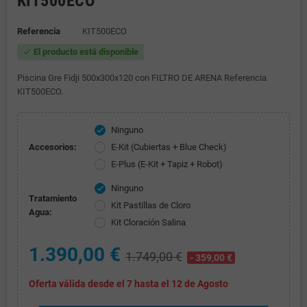
KIT500ECO
Referencia
KIT500ECO
El producto está disponible
check
Piscina Gre Fidji 500x300x120 con FILTRO DE ARENA Referencia
KIT500ECO.
Ninguno
check
Accesorios:
E-Kit (Cubiertas + Blue Check)
E-Plus (E-Kit + Tapiz + Robot)
Ninguno
check
Tratamiento
Kit Pastillas de Cloro
Agua:
Kit Cloración Salina
1.390,00 €
1.749,00 €
- 359,00 €
Oferta válida desde el 7 hasta el 12 de Agosto