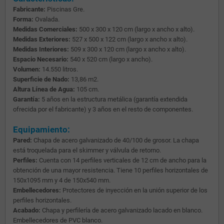
Fabricante:
Piscinas Gre.
Forma:
Ovalada.
Medidas Comerciales:
500 x 300 x 120 cm (largo x ancho x alto).
Medidas Exteriores:
527 x 500 x 122 cm (largo x ancho x alto).
Medidas Interiores:
509 x 300 x 120 cm (largo x ancho x alto).
Espacio Necesario:
540 x 520 cm (largo x ancho).
Volumen:
14.550 litros.
Superficie de Nado:
13,86 m2.
Altura Línea de Agua:
105 cm.
Garantía:
5 años en la estructura metálica (garantía extendida
ofrecida por el fabricante) y 3 años en el resto de componentes.
Equipamiento:
Pared:
Chapa de acero galvanizado de 40/100 de grosor. La chapa
está troquelada para el skimmer y válvula de retorno.
Perfiles:
Cuenta con 14 perfiles verticales de 12 cm de ancho para la
obtención de una mayor resistencia. Tiene 10 perfiles horizontales de
150x1095 mm y 4 de 150x540 mm.
Embellecedores:
Protectores de inyección en la unión superior de los
perfiles horizontales.
Acabado:
Chapa y perfilería de acero galvanizado lacado en blanco.
Embellecedores de PVC blanco.