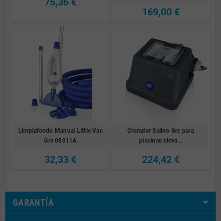
75,36 €
169,00 €
Limpiafondo Manual Little Vac
Clorador Salino Gre para
Gre 08011A
piscinas eleva…
32,33 €
224,42 €
GARANTÍA