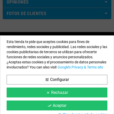
OPINIONES
FOTOS DE CLIENTES
Nuestros Datos
Esta tienda te pide que aceptes cookies para fines de
rendimiento, redes sociales y publicidad. Las redes sociales y las
EYAROC COMPANY SL (ESB06590913)
cookies publicitarias de terceros se utilizan para ofrecerte
Llámanos ahora:
924.951.204
funciones de redes sociales y anuncios personalizados.
¿Aceptas estas cookies y el procesamiento de datos personales
Horario:
Lunes a Viernes: 9h a 14h y 15h a 18h
involucrados? You can also visit
Google’s Privacy & Terms site
Email:
info@piscinasdesmontables.com
Configurar
tune
Síguenos
Rechazar
clear
Facebook
YouTube
Instagram
Aceptar
done_all