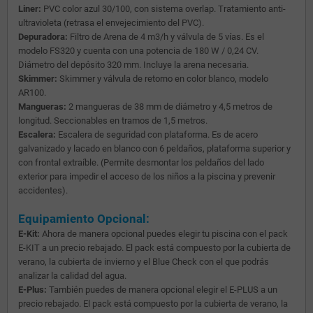
Liner:
PVC color azul 30/100, con sistema overlap. Tratamiento anti-
ultravioleta (retrasa el envejecimiento del PVC).
Depuradora:
Filtro de Arena de 4 m3/h y válvula de 5 vías. Es el
modelo FS320 y cuenta con una potencia de 180 W / 0,24 CV.
Diámetro del depósito 320 mm. Incluye la arena necesaria.
Skimmer:
Skimmer y válvula de retorno en color blanco, modelo
AR100.
Mangueras:
2 mangueras de 38 mm de diámetro y 4,5 metros de
longitud. Seccionables en tramos de 1,5 metros.
Escalera:
Escalera de seguridad con plataforma. Es de acero
galvanizado y lacado en blanco con 6 peldaños, plataforma superior y
con frontal extraíble. (Permite desmontar los peldaños del lado
exterior para impedir el acceso de los niños a la piscina y prevenir
accidentes).
Equipamiento Opcional:
E-Kit:
Ahora de manera opcional puedes elegir tu piscina con el pack
E-KIT a un precio rebajado. El pack está compuesto por la cubierta de
verano, la cubierta de invierno y el Blue Check con el que podrás
analizar la calidad del agua.
E-Plus:
También puedes de manera opcional elegir el E-PLUS a un
precio rebajado. El pack está compuesto por la cubierta de verano, la