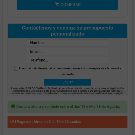
shopping_cart
COMPRAR
Contáctenos y consiga su presupuesto
personalizado
Acepto el trato de mis datos personales para recibir una respuesta a la consulta
planteada.
Responsable: EYAROC COMPANY SL, Finalidad: establecer relación comercial con el usuario. Legitimación:
Consentimiento Destinatarios: No se comunicarán los datos a terceros, Derechos: Acceder, rectificar y
suprimir los datos, así como otros derechos, como se explica en la información adicional a pie de página.
Compra ahora y recíbelo entre el Jue 13 y Mié 19 de Agosto.
Paga con Alma en 3, 4, 10 ó 12 cuotas