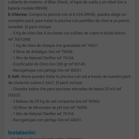
cubierta de invierno, el Blue Check, el tapiz de suelo y un robot Gre a
batería modelo RBG90.
E-Chlorine:
Compra tu piscina con el E-CHLORINE, puedes elegir un
completo pack para tratar tu piscina con pastillas de cloro a un precio
increíble. El pack incluye:
- 5 Kg de cloro Gre 4 Acciones sin sulfato de cobre ni ácido bórico
ref 76012NB.
- 1 Kg de cloro de choque Gre granulado ref 76021.
- 5 litros de Antialgas Gre ref 76008.
- 1 litro de Natural Clarifier ref 76104.
- Dosificador de Cloro Gre 200 gr ref 90140.
- Recogehojas con pértiga Gre ref 40031.
E-Salt:
Ahora puedes tratar tu piscina con sal a través de nuestro pack
de cloración salina E-SALT. El pack incluye:
- Clorador salino Gre para piscinas elevadas de hasta 25 m3 ref
GSS25.
- 3 Bolsas de 25 Kg de sal compacta Gre ref 90365.
- 20 litros de Minorador de pH Gre ref 76095.
- 1 litro de Natural Clarifier ref 76104.
- Recogehojas con pértiga Gre ref 40031.
Instalación: