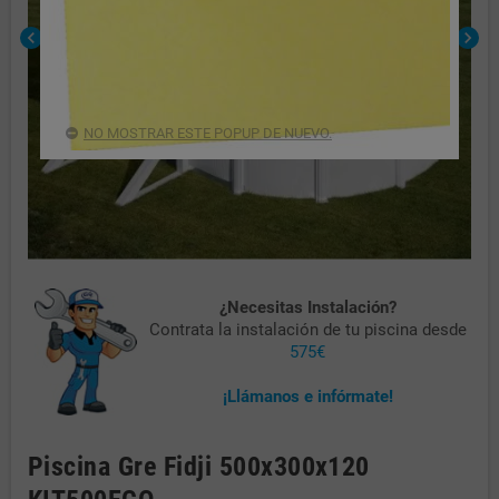
chevron_left
chevron_right
NO MOSTRAR ESTE POPUP DE NUEVO.
¿Necesitas Instalación?
Contrata la instalación de tu piscina desde
575€
¡Llámanos e infórmate!
Piscina Gre Fidji 500x300x120