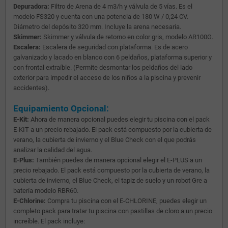
Depuradora:
Filtro de Arena de 4 m3/h y válvula de 5 vías. Es el
modelo FS320 y cuenta con una potencia de 180 W / 0,24 CV.
Diámetro del depósito 320 mm. Incluye la arena necesaria.
Skimmer:
Skimmer y válvula de retorno en color gris, modelo AR100G.
Escalera:
Escalera de seguridad con plataforma. Es de acero
galvanizado y lacado en blanco con 6 peldaños, plataforma superior y
con frontal extraíble. (Permite desmontar los peldaños del lado
exterior para impedir el acceso de los niños a la piscina y prevenir
accidentes).
Equipamiento Opcional:
E-Kit:
Ahora de manera opcional puedes elegir tu piscina con el pack
E-KIT a un precio rebajado. El pack está compuesto por la cubierta de
verano, la cubierta de invierno y el Blue Check con el que podrás
analizar la calidad del agua.
E-Plus:
También puedes de manera opcional elegir el E-PLUS a un
precio rebajado. El pack está compuesto por la cubierta de verano, la
cubierta de invierno, el Blue Check, el tapiz de suelo y un robot Gre a
batería modelo RBR60.
E-Chlorine:
Compra tu piscina con el E-CHLORINE, puedes elegir un
completo pack para tratar tu piscina con pastillas de cloro a un precio
increíble. El pack incluye: