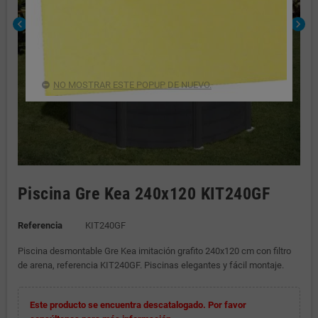
chevron_left
chevron_right
NO MOSTRAR ESTE POPUP DE NUEVO.
Piscina Gre Kea 240x120 KIT240GF
Referencia
KIT240GF
Piscina desmontable Gre Kea imitación grafito 240x120 cm con filtro
de arena, referencia KIT240GF. Piscinas elegantes y fácil montaje.
Este producto se encuentra descatalogado. Por favor