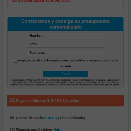
consúltenos para más información.
Contáctenos y consiga su presupuesto
personalizado
Acepto el trato de mis datos personales para recibir una respuesta a la consulta
planteada.
Responsable: EYAROC COMPANY SL, Finalidad: establecer relación comercial con el usuario. Legitimación:
Consentimiento Destinatarios: No se comunicarán los datos a terceros, Derechos: Acceder, rectificar y
suprimir los datos, así como otros derechos, como se explica en la información adicional a pie de página.
Paga con Alma en 3, 4, 10 ó 12 cuotas
Gastos de envío
GRATIS
(sólo Península)
Financia con Cetelem
+info