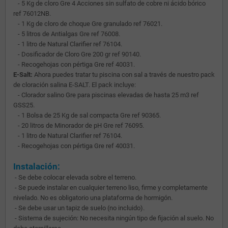
- 5 Kg de cloro Gre 4 Acciones sin sulfato de cobre ni ácido bórico
ref 76012NB.
- 1 Kg de cloro de choque Gre granulado ref 76021.
- 5 litros de Antialgas Gre ref 76008.
- 1 litro de Natural Clarifier ref 76104.
- Dosificador de Cloro Gre 200 gr ref 90140.
- Recogehojas con pértiga Gre ref 40031.
E-Salt:
Ahora puedes tratar tu piscina con sal a través de nuestro pack
de cloración salina E-SALT. El pack incluye:
- Clorador salino Gre para piscinas elevadas de hasta 25 m3 ref
GSS25.
- 1 Bolsa de 25 Kg de sal compacta Gre ref 90365.
- 20 litros de Minorador de pH Gre ref 76095.
- 1 litro de Natural Clarifier ref 76104.
- Recogehojas con pértiga Gre ref 40031.
Instalación:
- Se debe colocar elevada sobre el terreno.
- Se puede instalar en cualquier terreno liso, firme y completamente
nivelado. No es obligatorio una plataforma de hormigón.
- Se debe usar un tapiz de suelo (no incluido).
- Sistema de sujeción: No necesita ningún tipo de fijación al suelo. No