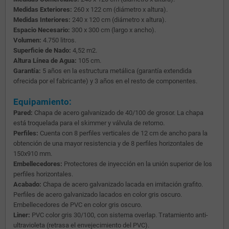
Medidas Exteriores:
260 x 122 cm (diámetro x altura).
Medidas Interiores:
240 x 120 cm (diámetro x altura).
Espacio Necesario:
300 x 300 cm (largo x ancho).
Volumen:
4.750 litros.
Superficie de Nado:
4,52 m2.
Altura Línea de Agua:
105 cm.
Garantía:
5 años en la estructura metálica (garantía extendida
ofrecida por el fabricante) y 3 años en el resto de componentes.
Equipamiento:
Pared:
Chapa de acero galvanizado de 40/100 de grosor. La chapa
está troquelada para el skimmer y válvula de retorno.
Perfiles:
Cuenta con 8 perfiles verticales de 12 cm de ancho para la
obtención de una mayor resistencia y de 8 perfiles horizontales de
150x910 mm.
Embellecedores:
Protectores de inyección en la unión superior de los
perfiles horizontales.
Acabado:
Chapa de acero galvanizado lacada en imitación grafito.
Perfiles de acero galvanizado lacados en color gris oscuro.
Embellecedores de PVC en color gris oscuro.
Liner:
PVC color gris 30/100, con sistema overlap. Tratamiento anti-
ultravioleta (retrasa el envejecimiento del PVC).