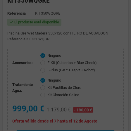
KIT350WQGRE
Referencia
KIT350WQGRE
El producto está disponible
check
Piscina Gre Wet Madera 350x120 con FILTRO DE AQUALOON
Referencia KIT350WQGRE.
Ninguno
check
Accesorios:
E-Kit (Cubiertas + Blue Check)
E-Plus (E-Kit + Tapiz + Robot)
Ninguno
check
Tratamiento
Kit Pastillas de Cloro
Agua:
Kit Cloración Salina
999,00 €
1.179,00 €
- 180,00 €
Oferta válida desde el 7 hasta el 12 de Agosto