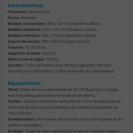
Características:
Fabricante:
Piscinas Gre.
Forma:
Redonda.
Medidas Comerciales:
350 x 120 cm (diámetro x altura).
Medidas Exteriores:
370 x 122 cm (diámetro x altura).
Medidas Interiores:
350 x 120 cm (diámetro x altura).
Espacio Necesario:
400 x 400 cm (largo x ancho).
Volumen:
10.102 litros.
Superficie de Nado:
9,62 m2.
Altura Línea de Agua:
105 cm.
Garantía:
5 años en la estructura metálica (garantía extendida
ofrecida por el fabricante) y 3 años en el resto de componentes.
Equipamiento:
Pared:
Chapa de acero galvanizado de 40/100 de grosor. La chapa
está troquelada para el skimmer y válvula de retorno.
Perfiles:
Cuenta con 8 perfiles verticales de 12 cm de ancho para la
obtención de una mayor resistencia y de 8 perfiles horizontales de
150x1330 mm.
Embellecedores:
Protectores de inyección en la unión superior de los
perfiles horizontales.
Acabado:
Chapa de acero galvanizado lacada en imitación madera.