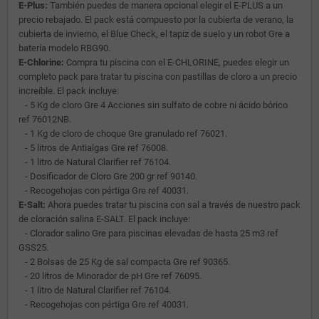
E-Plus:
También puedes de manera opcional elegir el E-PLUS a un
precio rebajado. El pack está compuesto por la cubierta de verano, la
cubierta de invierno, el Blue Check, el tapiz de suelo y un robot Gre a
batería modelo RBG90.
E-Chlorine:
Compra tu piscina con el E-CHLORINE, puedes elegir un
completo pack para tratar tu piscina con pastillas de cloro a un precio
increíble. El pack incluye:
- 5 Kg de cloro Gre 4 Acciones sin sulfato de cobre ni ácido bórico
ref 76012NB.
- 1 Kg de cloro de choque Gre granulado ref 76021.
- 5 litros de Antialgas Gre ref 76008.
- 1 litro de Natural Clarifier ref 76104.
- Dosificador de Cloro Gre 200 gr ref 90140.
- Recogehojas con pértiga Gre ref 40031.
E-Salt:
Ahora puedes tratar tu piscina con sal a través de nuestro pack
de cloración salina E-SALT. El pack incluye:
- Clorador salino Gre para piscinas elevadas de hasta 25 m3 ref
GSS25.
- 2 Bolsas de 25 Kg de sal compacta Gre ref 90365.
- 20 litros de Minorador de pH Gre ref 76095.
- 1 litro de Natural Clarifier ref 76104.
- Recogehojas con pértiga Gre ref 40031.