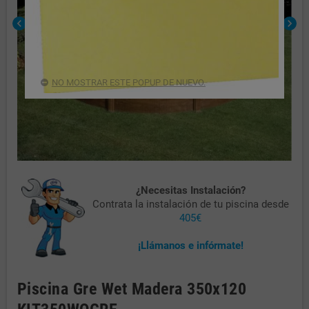
chevron_left
chevron_right
NO MOSTRAR ESTE POPUP DE NUEVO.
¿Necesitas Instalación?
Contrata la instalación de tu piscina desde
405€
¡Llámanos e infórmate!
Piscina Gre Wet Madera 350x120