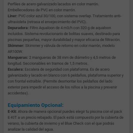
Perfiles de acero galvanizado lacados en color marrón.
Embellecedores de PVC en color marrón.
Liner:
PVC color azul 30/100, con sistema overlap. Tratamiento anti-
ultravioleta (retrasa el envejecimiento del PVC).
Depuradora:
Filtro Aqualoon de 4 m3/h con 320 g de aqualoon
incluidos. Sistema revolucionario de bolitas suaves, destinado para
piscinas pequeñas, mayor durabilidad y mayor eficacia de filtración.
Skimmer:
Skimmer y válvula de retorno en color marrón, modelo
AR100W.
Mangueras:
2 mangueras de 38 mm de diámetro y 4,5 metros de
longitud. Seccionables en tramos de 1,5 metros.
Escalera:
Escalera de seguridad con plataforma. Es de acero
galvanizado y lacado en blanco con 6 peldaños, plataforma superior y
con frontal extraíble. (Permite desmontar los peldaños del lado
exterior para impedir el acceso de los niños a la piscina y prevenir
accidentes).
Equipamiento Opcional:
E-Kit:
Ahora de manera opcional puedes elegir tu piscina con el pack
E-KIT a un precio rebajado. El pack está compuesto por la cubierta de
verano, la cubierta de invierno y el Blue Check con el que podrás
analizar la calidad del agua.