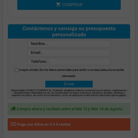
shopping_cart
COMPRAR
Contáctenos y consiga su presupuesto
personalizado
Acepto el trato de mis datos personales para recibir una respuesta a la consulta
planteada.
Responsable: EYAROC COMPANY SL, Finalidad: establecer relación comercial con el usuario. Legitimación:
Consentimiento Destinatarios: No se comunicarán los datos a terceros, Derechos: Acceder, rectificar y
suprimir los datos, así como otros derechos, como se explica en la información adicional a pie de página.
Compra ahora y recíbelo entre el Mié 12 y Mar 18 de Agosto.
Paga con Alma en 3 ó 4 cuotas