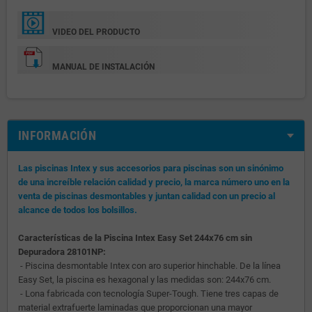
VIDEO DEL PRODUCTO
MANUAL DE INSTALACIÓN
INFORMACIÓN
Las piscinas Intex y sus accesorios para piscinas son un sinónimo
de una increíble relación calidad y precio, la marca número uno en la
venta de piscinas desmontables y juntan calidad con un precio al
alcance de todos los bolsillos.
Características de la Piscina Intex Easy Set 244x76 cm sin
Depuradora 28101NP:
- Piscina desmontable Intex con aro superior hinchable. De la línea
Easy Set, la piscina es hexagonal y las medidas son: 244x76 cm.
- Lona fabricada con tecnología Super-Tough. Tiene tres capas de
material extrafuerte laminadas que proporcionan una mayor