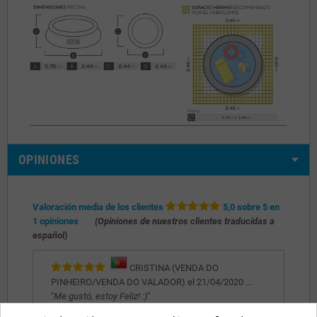
OPINIONES
Valoración media de los clientes
5,0 sobre 5 en
1 opiniones
(Opiniones de nuestros clientes traducidas a
español)
CRISTINA (VENDA DO
PINHEIRO/VENDA DO VALADOR) el 21/04/2020 ...
"
Me gustó, estoy Feliz! :)
"