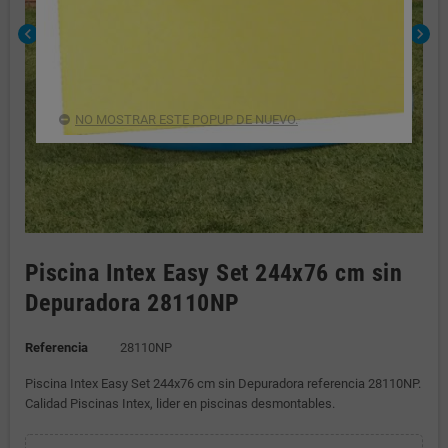
chevron_left
chevron_right
NO MOSTRAR ESTE POPUP DE NUEVO.
Piscina Intex Easy Set 244x76 cm sin
Depuradora 28110NP
Referencia
28110NP
Piscina Intex Easy Set 244x76 cm sin Depuradora referencia 28110NP.
Calidad Piscinas Intex, lider en piscinas desmontables.