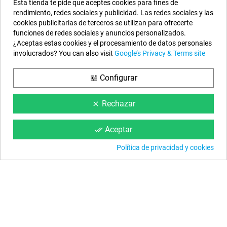
Esta tienda te pide que aceptes cookies para fines de
rendimiento, redes sociales y publicidad. Las redes sociales y las
cookies publicitarias de terceros se utilizan para ofrecerte
funciones de redes sociales y anuncios personalizados.
Nuestros Datos
¿Aceptas estas cookies y el procesamiento de datos personales
involucrados? You can also visit
Google’s Privacy & Terms site
EYAROC COMPANY SL (ESB06590913)
Llámanos ahora:
924.951.204
Configurar
tune
Horario:
Lunes a Viernes: 9h a 14h y 15h a 18h
Rechazar
clear
Email:
info@piscinasdesmontables.com
Aceptar
done_all
Síguenos
Política de privacidad y cookies
Facebook
YouTube
Instagram
Información
Condiciones Web