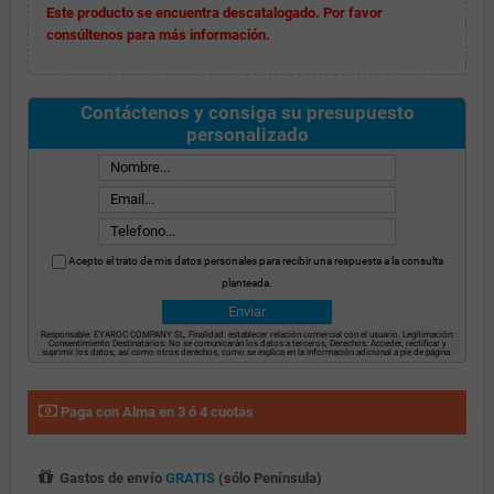
Este producto se encuentra descatalogado. Por favor
consúltenos para más información.
Contáctenos y consiga su presupuesto
personalizado
Acepto el trato de mis datos personales para recibir una respuesta a la consulta
planteada.
Responsable: EYAROC COMPANY SL, Finalidad: establecer relación comercial con el usuario. Legitimación:
Consentimiento Destinatarios: No se comunicarán los datos a terceros, Derechos: Acceder, rectificar y
suprimir los datos, así como otros derechos, como se explica en la información adicional a pie de página.
Paga con Alma en 3 ó 4 cuotas
Gastos de envío
GRATIS
(sólo Península)