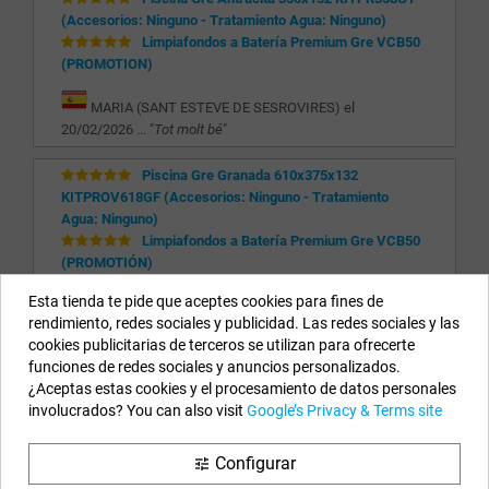
(Accesorios: Ninguno - Tratamiento Agua: Ninguno)
Limpiafondos a Batería Premium Gre VCB50
(PROMOTION)
MARIA (SANT ESTEVE DE SESROVIRES) el
20/02/2026 ... "
Tot molt bé
"
Piscina Gre Granada 610x375x132
KITPROV618GF (Accesorios: Ninguno - Tratamiento
Agua: Ninguno)
Limpiafondos a Batería Premium Gre VCB50
(PROMOTIÓN)
Esta tienda te pide que aceptes cookies para fines de
ULPIANO (SIERO - ASTURIAS) el 28/07/2025 ... "
"
rendimiento, redes sociales y publicidad. Las redes sociales y las
cookies publicitarias de terceros se utilizan para ofrecerte
funciones de redes sociales y anuncios personalizados.
Nuestros Datos
¿Aceptas estas cookies y el procesamiento de datos personales
involucrados? You can also visit
Google’s Privacy & Terms site
EYAROC COMPANY SL (ESB06590913)
Llámanos ahora:
924.951.204
Configurar
tune
Horario:
Lunes a Viernes: 9h a 14h y 15h a 18h