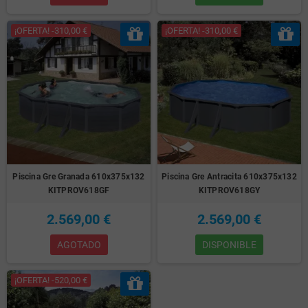
¡OFERTA! -310,00 €
¡OFERTA! -310,00 €
Piscina Gre Granada 610x375x132
Piscina Gre Antracita 610x375x132
KITPROV618GF
KITPROV618GY
2.569,00 €
2.569,00 €
AGOTADO
DISPONIBLE
¡OFERTA! -520,00 €