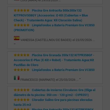
LUIS (MAIA) el 29/05/2026 ... "
"
Piscina Gre Antracita 500x300x132
KITPROV508GY (Accesorios: E-Kit (Cubiertas + Blue
Check) - Tratamiento Agua: Kit Cloración Salina)
Limpiafondos a Batería Premium Gre VCB50
(PROMOTION)
VANESSA (CASTELLNOU DE BAGES) el 23/05/2026 ...
"
"
Piscina Gre Granada 350x132 KITPR358GF -
Accesorios:E-Plus (E-Kit + Robot) - Tratamiento Agua:Kit
Pastillas de Cloro
Limpiafondos a Batería Premium Gre VCB50
FRANCESCO (MARNATE) el 25/03/2026 ... "
"
Cubiertas de Invierno Circulares Gre (Elige el
diámetro de tu piscina: 350 cm - 120 g/m2 - CIPR351)
Clorador Salino Gre para piscinas elevadas
hasta 25 m3
Piscina Gre Antracita 350x132 KITPR358GY