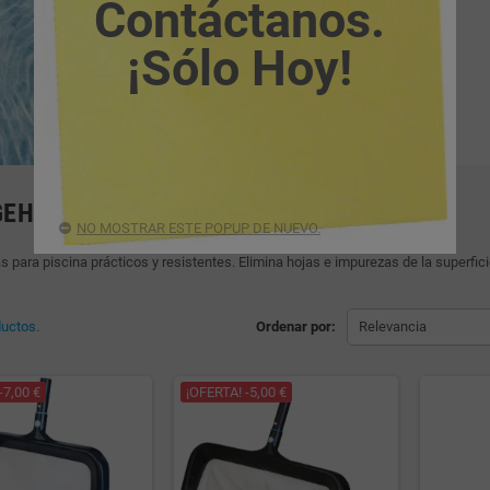
Contáctanos.
¡Sólo Hoy!
EHOJAS PARA PISCINAS
NO MOSTRAR ESTE POPUP DE NUEVO.
 para piscina prácticos y resistentes. Elimina hojas e impurezas de la superficie
uctos.
Ordenar por:
Relevancia
-7,00 €
¡OFERTA! -5,00 €