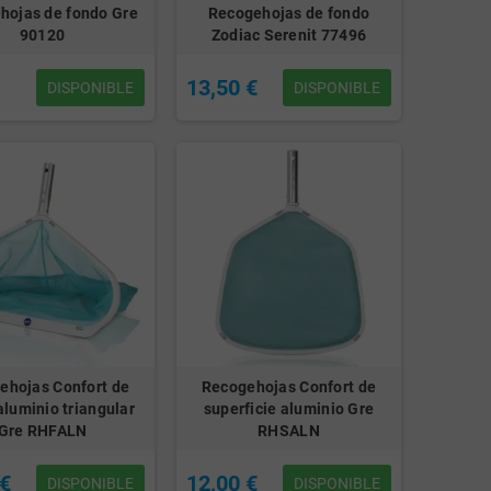
hojas de fondo Gre
Recogehojas de fondo
90120
Zodiac Serenit 77496
13,50 €
DISPONIBLE
DISPONIBLE
ehojas Confort de
Recogehojas Confort de
aluminio triangular
superficie aluminio Gre
Gre RHFALN
RHSALN
 €
12,00 €
DISPONIBLE
DISPONIBLE