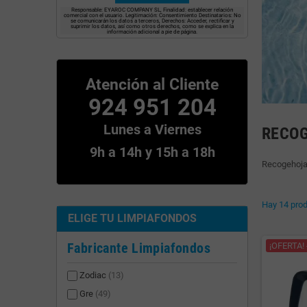
Responsable: EYAROC COMPANY SL, Finalidad: establecer relación
comercial con el usuario. Legitimación: Consentimiento Destinatarios: No
se comunicarán los datos a terceros, Derechos: Acceder, rectificar y
suprimir los datos, así como otros derechos, como se explica en la
información adicional a pie de página.
Atención al Cliente
924 951 204
Lunes a Viernes
RECOG
9h a 14h y 15h a 18h
Recogehojas
Hay 14 prod
ELIGE TU LIMPIAFONDOS
Fabricante Limpiafondos
¡OFERTA! 
Zodiac
(13)
Gre
(49)