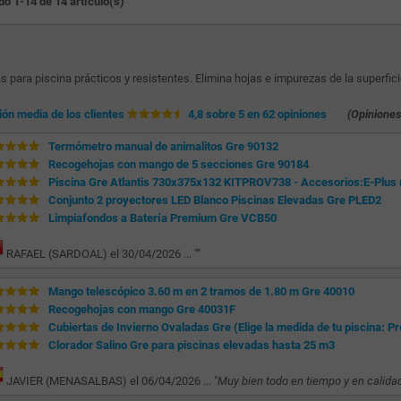
o 1-14 de 14 artículo(s)
 para piscina prácticos y resistentes. Elimina hojas e impurezas de la superficie
ión media de los clientes
4,8 sobre 5 en 62 opiniones
(Opiniones
Termómetro manual de animalitos Gre 90132
Recogehojas con mango de 5 secciones Gre 90184
Piscina Gre Atlantis 730x375x132 KITPROV738 - Accesorios:E-Plus (E-
Conjunto 2 proyectores LED Blanco Piscinas Elevadas Gre PLED2
Limpiafondos a Batería Premium Gre VCB50
RAFAEL (SARDOAL) el 30/04/2026 ... "
"
Mango telescópico 3.60 m en 2 tramos de 1.80 m Gre 40010
Recogehojas con mango Gre 40031F
Cubiertas de Invierno Ovaladas Gre (Elige la medida de tu piscina
Clorador Salino Gre para piscinas elevadas hasta 25 m3
JAVIER (MENASALBAS) el 06/04/2026 ... "
Muy bien todo en tiempo y en calida