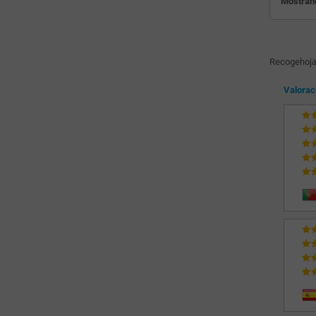
Mostrand
Recogehojas
Valorac