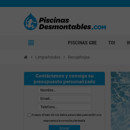
view_headline
PISCINAS GRE
TOI
I
chevron_right
Limpiafondos
chevron_right
Recojehojas
Contáctenos y consiga su
presupuesto personalizado
Acepto el trato de mis datos personales para recibir una
respuesta a la consulta planteada.