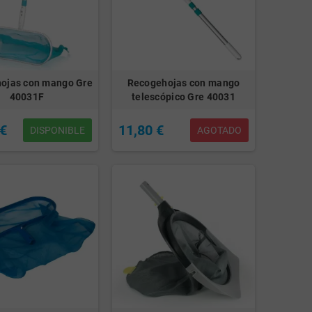
ojas con mango Gre
Recogehojas con mango
40031F
telescópico Gre 40031
 €
11,80 €
DISPONIBLE
AGOTADO