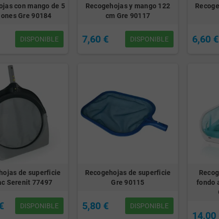
jas con mango de 5
Recogehojas y mango 122
Recoge
iones Gre 90184
cm Gre 90117
7,60 €
6,60 €
DISPONIBLE
DISPONIBLE
ojas de superficie
Recogehojas de superficie
Recog
ac Serenit 77497
Gre 90115
fondo 
€
5,80 €
DISPONIBLE
DISPONIBLE
14,00