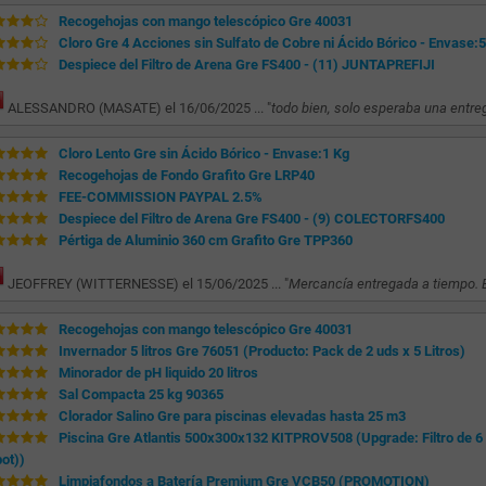
Recogehojas con mango telescópico Gre 40031
Cloro Gre 4 Acciones sin Sulfato de Cobre ni Ácido Bórico - Envase:
Despiece del Filtro de Arena Gre FS400 - (11) JUNTAPREFIJI
ALESSANDRO (MASATE) el 16/06/2025 ... "
todo bien, solo esperaba una entr
Cloro Lento Gre sin Ácido Bórico - Envase:1 Kg
Recogehojas de Fondo Grafito Gre LRP40
FEE-COMMISSION PAYPAL 2.5%
Despiece del Filtro de Arena Gre FS400 - (9) COLECTORFS400
Pértiga de Aluminio 360 cm Grafito Gre TPP360
JEOFFREY (WITTERNESSE) el 15/06/2025 ... "
Mercancía entregada a tiempo. 
Recogehojas con mango telescópico Gre 40031
Invernador 5 litros Gre 76051 (Producto: Pack de 2 uds x 5 Litros)
Minorador de pH liquido 20 litros
Sal Compacta 25 kg 90365
Clorador Salino Gre para piscinas elevadas hasta 25 m3
Piscina Gre Atlantis 500x300x132 KITPROV508 (Upgrade: Filtro de 6 m
ot))
Limpiafondos a Batería Premium Gre VCB50 (PROMOTION)