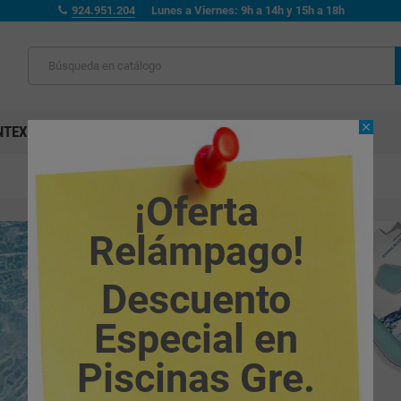
924.951.204
Lunes a Viernes: 9h a 14h y 15h a 18h
close
NTEX
ENTERRADAS
MADERA
LIMPIAFONDOS
¡Oferta
Relámpago!
Descuento
Especial en
Piscinas Gre.