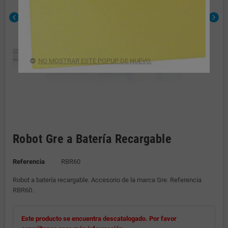
chevron_left
chevron_right
NO MOSTRAR ESTE POPUP DE NUEVO.
Robot Gre a Batería Recargable
Referencia
RBR60
Robot a batería recargable. Accesorio de la marca Gre. Referencia
RBR60.
Este producto se encuentra descatalogado. Por favor