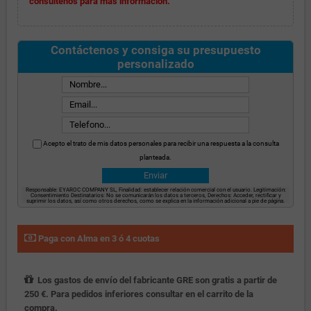
consúltenos para más información.
Contáctenos y consiga su presupuesto
personalizado
Acepto el trato de mis datos personales para recibir una respuesta a la consulta
planteada.
Responsable: EYAROC COMPANY SL, Finalidad: establecer relación comercial con el usuario. Legitimación:
Consentimiento Destinatarios: No se comunicarán los datos a terceros, Derechos: Acceder, rectificar y
suprimir los datos, así como otros derechos, como se explica en la información adicional a pie de página.
Paga con Alma en 3 ó 4 cuotas
Los gastos de envío del fabricante GRE son gratis a partir de
250 €. Para pedidos inferiores consultar en el carrito de la
compra.