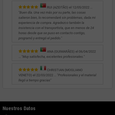
RUI (AZEITÃO) el 12/05/2022 ...
"
Buen día. Una vez más por su parte, las cosas
salieron bien, lo recomendaré sin problemas, dada mi
experiencia de compra. Agradezco también la
insistencia con el transportista, que en menos de 24
horas desde que se puso en contacto contigo,
programó y entregó el pedido.
"
ANA (GUIMARÃES) el 06/04/2022
... "
Muy satisfecha, excelentes profesionales.
"
CHRISTIAN (MOGLIANO
VENETO) el 22/03/2022 ... "
Profesionales y el material
llegó a tiempo gracias
"
Nuestros Datos