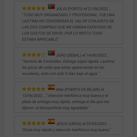
JÚLIO (PORTO) el 21/06/2022 ...
"
TODO MUY ORGANIZADO Y PROFESIONAL. FUE UNA
LASTIMA NO CONSIDERAR EL VALOR CONJUNTO DE
LAS DOS COMPRAS QUE ME HABÍAN EXENTADO DE
LOS GASTOS DE ENVÍO. POR LO RESTO TODO
ESTABA IMPECABLE
"
JOÃO (SEBAL) el 14/06/2022 ...
"
Servicio de 5 estrellas. Entrega súper rápida. Lastima
los picos de oxido que estan apareciendo en las
escaleras, esto con solo 5 dias bajo el agua.
"
ANA (PUERTO DE BÉJAR) el
13/06/2022 ... "
Atención telefónica muy buena y el
plazo de entrega muy rápido, entrega el día que me
dijeron. el transportista muy agradable
"
JESUS (URDA) el 25/05/2022 ...
"
Envío muy rápido y atención telefónica muy buena.
"