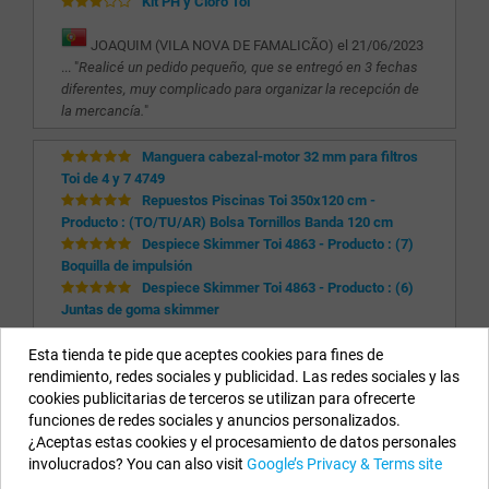
Kit PH y Cloro Toi
JOAQUIM (VILA NOVA DE FAMALICÃO) el 21/06/2023
... "
Realicé un pedido pequeño, que se entregó en 3 fechas
diferentes, muy complicado para organizar la recepción de
la mercancía.
"
Manguera cabezal-motor 32 mm para filtros
Toi de 4 y 7 4749
Repuestos Piscinas Toi 350x120 cm -
Producto : (TO/TU/AR) Bolsa Tornillos Banda 120 cm
Despiece Skimmer Toi 4863 - Producto : (7)
Boquilla de impulsión
Despiece Skimmer Toi 4863 - Producto : (6)
Juntas de goma skimmer
PAU (SANTA EUGÈNIA DE BERGA) el 22/05/2023 ... "
"
Esta tienda te pide que aceptes cookies para fines de
rendimiento, redes sociales y publicidad. Las redes sociales y las
cookies publicitarias de terceros se utilizan para ofrecerte
Nuestros Datos
funciones de redes sociales y anuncios personalizados.
¿Aceptas estas cookies y el procesamiento de datos personales
EYAROC COMPANY SL (ESB06590913)
involucrados? You can also visit
Google’s Privacy & Terms site