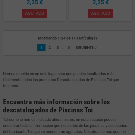
2,25 €
2,25 €
AGOTADO
AGOTADO
Mostrando 1-24 de 113 artículo(s)
…
1
2
3
5
navigate_next
SIGUIENTE
Hemos reunido en un solo lugar para que puedas localizarlos más
fácilmente todos los productos Descatalogados de Piscinas Toi que
tenemos.
Encuentra más información sobre los
descatalogados de Piscinas Toi
Tal como te hemos indicado ahora mismo, en esta sección puedes
encontrar toda la información que necesites de las piscinas y accesorios
del fabricante Toi que se encuentran agotados. Nosotros hemos querido