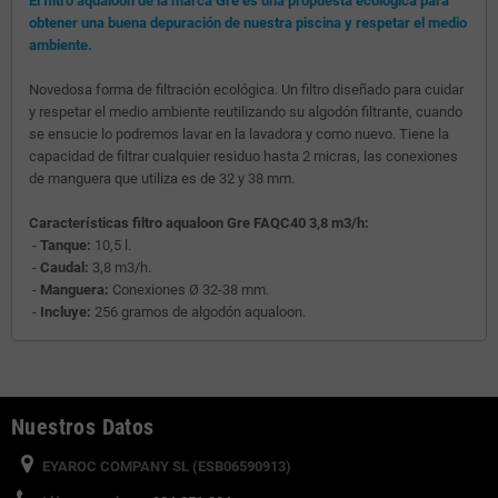
El filtro aqualoon de la marca Gre es una propuesta ecológica para
obtener una buena depuración de nuestra piscina y respetar el medio
ambiente.
Novedosa forma de filtración ecológica. Un filtro diseñado para cuidar
y respetar el medio ambiente reutilizando su algodón filtrante, cuando
se ensucie lo podremos lavar en la lavadora y como nuevo. Tiene la
capacidad de filtrar cualquier residuo hasta 2 micras, las conexiones
de manguera que utiliza es de 32 y 38 mm.
Características filtro aqualoon Gre FAQC40 3,8 m3/h:
-
Tanque:
10,5 l.
-
Caudal:
3,8 m3/h.
-
Manguera:
Conexiones Ø 32-38 mm.
-
Incluye:
256 gramos de algodón aqualoon.
Nuestros Datos
EYAROC COMPANY SL (ESB06590913)