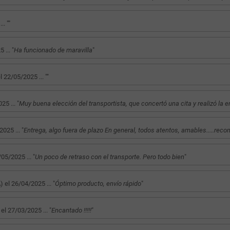
. "
"
... "
Ha funcionado de maravilla
"
22/05/2025 ... "
"
5 ... "
Muy buena elección del transportista, que concertó una cita y realizó la e
25 ... "
Entrega, algo fuera de plazo En general, todos atentos, amables.....rec
5/2025 ... "
Un poco de retraso con el transporte. Pero todo bien
"
l 26/04/2025 ... "
Óptimo producto, envío rápido
"
27/03/2025 ... "
Encantado !!!!!
"