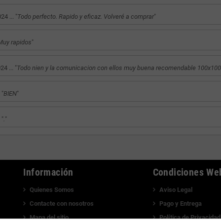
 ... "
Todo perfecto. Rapido y eficaz. Volveré a comprar
"
Muy rapidos
"
 ... "
Todo nien y la comunicacion con ellos muy buena recomendable 100x10
 "
BIEN
"
 "
.
"
Información
Condiciones We
Quienes Somos
Aviso Legal
Contacte con nosotros
Pago y Entrega
Mapa del sitio
Política de Privacidad