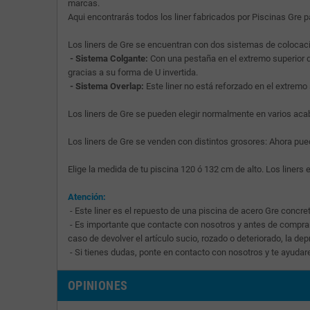
marcas.
Aqui encontrarás todos los liner fabricados por Piscinas Gre
Los liners de Gre se encuentran con dos sistemas de colocac
- Sistema Colgante:
Con una pestaña en el extremo superior de
gracias a su forma de U invertida.
- Sistema Overlap:
Este liner no está reforzado en el extremo 
Los liners de Gre se pueden elegir normalmente en varios aca
Los liners de Gre se venden con distintos grosores: Ahora puede
Elige la medida de tu piscina 120 ó 132 cm de alto. Los liner
Atención:
- Este liner es el repuesto de una piscina de acero Gre concre
- Es importante que contacte con nosotros y antes de comprar 
caso de devolver el artículo sucio, rozado o deteriorado, la d
- Si tienes dudas, ponte en contacto con nosotros y te ayudare
OPINIONES