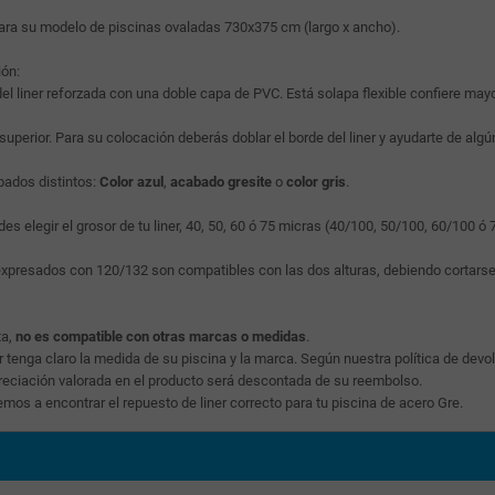
 para su modelo de piscinas ovaladas 730x375 cm (largo x ancho).
ión:
l liner reforzada con una doble capa de PVC. Está solapa flexible confiere mayo
superior. Para su colocación deberás doblar el borde del liner y ayudarte de alg
bados distintos:
Color azul
,
acabado gresite
o
color gris
.
s elegir el grosor de tu liner, 40, 50, 60 ó 75 micras (40/100, 50/100, 60/100 ó
s expresados con 120/132 son compatibles con las dos alturas, debiendo cortarse 
ta,
no es compatible con otras marcas o medidas
.
tenga claro la medida de su piscina y la marca. Según nuestra política de devolu
epreciación valorada en el producto será descontada de su reembolso.
mos a encontrar el repuesto de liner correcto para tu piscina de acero Gre.