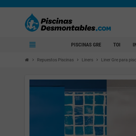
view_headline
PISCINAS GRE
TOI
I
chevron_right
Repuestos Piscinas
chevron_right
Liners
chevron_right
Liner Gre para pi