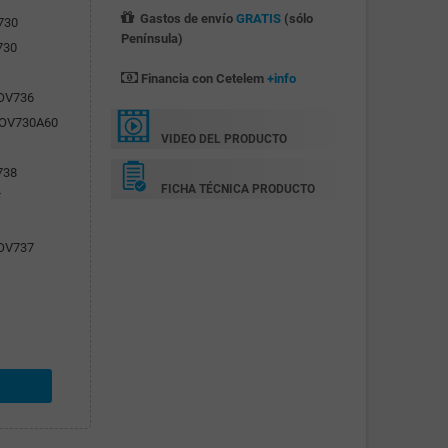
Gastos de envío
GRATIS
(sólo
730
Península)
730
Financia con Cetelem
+info
ROV736
PROV730A60
VIDEO DEL PRODUCTO
738
FICHA TÉCNICA PRODUCTO
F
F
ROV737