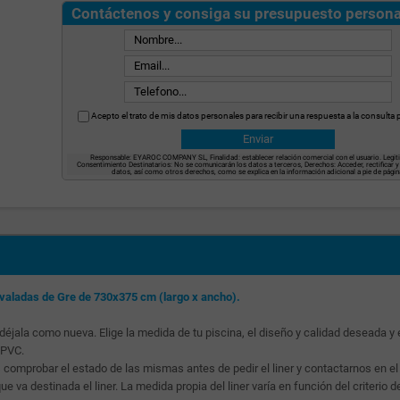
Contáctenos y consiga su presupuesto persona
Acepto el trato de mis datos personales para recibir una respuesta a la consulta 
Responsable: EYAROC COMPANY SL, Finalidad: establecer relación comercial con el usuario. Legit
Consentimiento Destinatarios: No se comunicarán los datos a terceros, Derechos: Acceder, rectificar y
datos, así como otros derechos, como se explica en la información adicional a pie de págin
 ovaladas de Gre de 730x375 cm (largo x ancho).
 déjala como nueva. Elige la medida de tu piscina, el diseño y calidad deseada y 
 PVC.
comprobar el estado de las mismas antes de pedir el liner y contactarnos en el
va destinada el liner. La medida propia del liner varía en función del criterio d