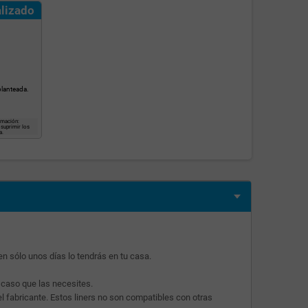
lizado
planteada.
imación:
 suprimir los
a.
en sólo unos días lo tendrás en tu casa.
 caso que las necesites.
el fabricante. Estos liners no son compatibles con otras