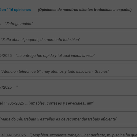
5 en 116 opiniones
(Opiniones de nuestros clientes traducidas a español)
.. "
Entrega rápida.
"
 "
Falta abrir el paquete, de momento todo bien
"
2025 ... "
La entrega fue rápida y tal cual indica la web
"
 "
Atención telefónica 5*, muy atentos y todo salió bien. Gracias
"
025 ... "
"
11/06/2025 ... "
Amables, corteses y serviciales.. !!!!!!
"
"
Maria do Céu trabajo 5 estrellas es de recomendar trabajo eficiente
"
 09/06/2025 ... "
¡Muy bien, excelente trabajo! Liner perfecto, mi piscina ha 