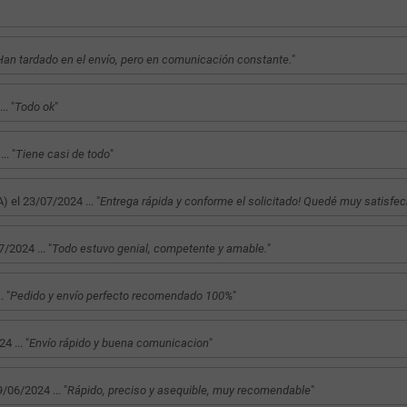
Han tardado en el envío, pero en comunicación constante.
"
. "
Todo ok
"
. "
Tiene casi de todo
"
l 23/07/2024 ... "
Entrega rápida y conforme el solicitado! Quedé muy satisfec
2024 ... "
Todo estuvo genial, competente y amable.
"
 "
Pedido y envío perfecto recomendado 100%
"
 ... "
Envío rápido y buena comunicacion
"
6/2024 ... "
Rápido, preciso y asequible, muy recomendable
"