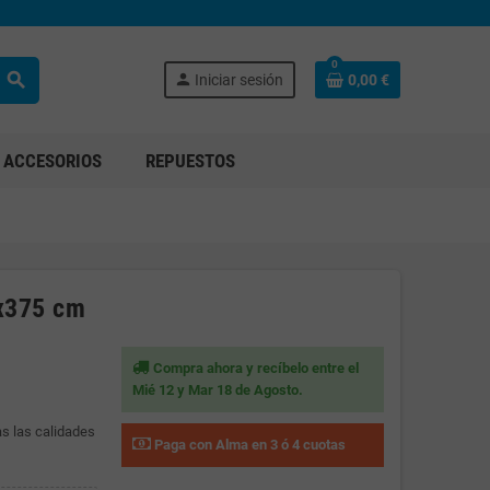
0
search
person
Iniciar sesión
0,00 €
ACCESORIOS
REPUESTOS
0x375 cm
Compra ahora y recíbelo entre el
Mié 12 y Mar 18 de Agosto.
as las calidades
Paga con Alma en 3 ó 4 cuotas