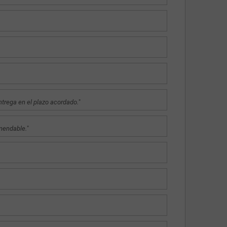
ntrega en el plazo acordado.
"
omendable.
"