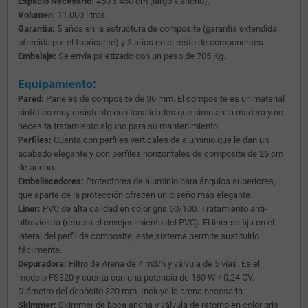
Espacio Necesario:
450 x 450 cm (largo x ancho).
Volumen:
11.000 litros.
Garantía:
5 años en la estructura de composite (garantía extendida
ofrecida por el fabricante) y 3 años en el resto de componentes.
Embalaje:
Se envía paletizado con un peso de 705 Kg.
Equipamiento:
Pared:
Paneles de composite de 36 mm. El composite es un material
sintético muy resistente con tonalidades que simulan la madera y no
necesita tratamiento alguno para su mantenimiento.
Perfiles:
Cuenta con perfiles verticales de aluminio que le dan un
acabado elegante y con perfiles horizontales de composite de 26 cm
de ancho.
Embellecedores:
Protectores de aluminio para ángulos superiores,
que aparte de la protección ofrecen un diseño más elegante.
Liner:
PVC de alta calidad en color gris 60/100. Tratamiento anti-
ultravioleta (retrasa el envejecimiento del PVC). El liner se fija en el
lateral del perfil de composite, este sistema permite sustituirlo
fácilmente.
Depuradora:
Filtro de Arena de 4 m3/h y válvula de 5 vías. Es el
modelo FS320 y cuenta con una potencia de 180 W / 0,24 CV.
Diámetro del depósito 320 mm. Incluye la arena necesaria.
Skimmer:
Skimmer de boca ancha y válvula de retorno en color gris