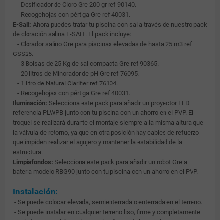
- Dosificador de Cloro Gre 200 gr ref 90140.
- Recogehojas con pértiga Gre ref 40031.
E-Salt:
Ahora puedes tratar tu piscina con sal a través de nuestro pack
de cloración salina E-SALT. El pack incluye:
- Clorador salino Gre para piscinas elevadas de hasta 25 m3 ref
GSS25.
- 3 Bolsas de 25 Kg de sal compacta Gre ref 90365.
- 20 litros de Minorador de pH Gre ref 76095.
- 1 litro de Natural Clarifier ref 76104.
- Recogehojas con pértiga Gre ref 40031.
Iluminación:
Selecciona este pack para añadir un proyector LED
referencia PLWPB junto con tu piscina con un ahorro en el PVP. El
troquel se realizará durante el montaje siempre a la misma altura que
la válvula de retorno, ya que en otra posición hay cables de refuerzo
que impiden realizar el agujero y mantener la estabilidad de la
estructura.
Limpiafondos:
Selecciona este pack para añadir un robot Gre a
batería modelo RBG90 junto con tu piscina con un ahorro en el PVP.
Instalación:
- Se puede colocar elevada, semienterrada o enterrada en el terreno.
- Se puede instalar en cualquier terreno liso, firme y completamente