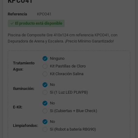
KPCO41
Referencia
KPCO41
El producto está disponible
check
Piscina de Composite Gre 410x124 cm referencia KPCO41, con
Depuradora de Arena y Escalera. ¡Precio Mínimo Garantizado!
Ninguno
check
Tratamiento
Kit Pastillas de Cloro
Agua:
Kit Cloración Salina
No
check
Iluminación:
Si (1 Luz LED PLWPB)
No
check
E-Kit:
Si (Cubiertas + Blue Check)
No
check
Limpiafondos:
Si (Robot a batería RBG90)