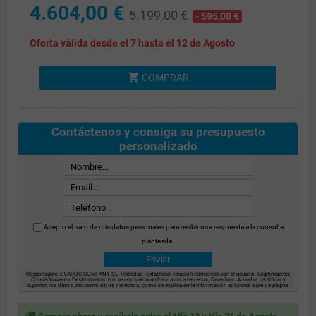
4.604,00 €
5.199,00 €
- 595,00 €
Oferta válida desde el 7 hasta el 12 de Agosto
shopping_cart
COMPRAR
Contáctenos y consiga su presupuesto
personalizado
Acepto el trato de mis datos personales para recibir una respuesta a la consulta
planteada.
Responsable: EYAROC COMPANY SL, Finalidad: establecer relación comercial con el usuario. Legitimación:
Consentimiento Destinatarios: No se comunicarán los datos a terceros, Derechos: Acceder, rectificar y
suprimir los datos, así como otros derechos, como se explica en la información adicional a pie de página.