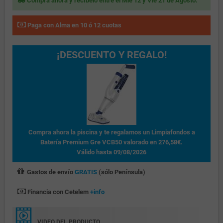
Compra ahora y recíbelo entre el Mié 12 y Vie 21 de Agosto.
Paga con Alma en 10 ó 12 cuotas
¡DESCUENTO Y REGALO!
Compra ahora la piscina y te regalamos un Limpiafondos a
Batería Premium Gre VCB50 valorado en 276,58€.
Válido hasta 09/08/2026
Gastos de envío
GRATIS
(sólo Península)
Financia con Cetelem
+info
VIDEO DEL PRODUCTO