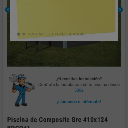
chevron_left
chevron_right
NO MOSTRAR ESTE POPUP DE NUEVO.
¿Necesitas Instalación?
Contrata la instalación de tu piscina desde
580€
¡Llámanos e infórmate!
Piscina de Composite Gre 410x124