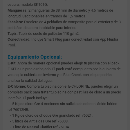
oscuro, modelo SK101G.
Mangueras:
2 mangueras de 38 mm de diámetro y 4,5 metros de
longitud. Seccionables en tramos de 1,5 metros.
Escalera:
Escalera de 4 peldaños de composite para el exterior y de 3
peldaños de acero inoxidable para interior.
Tapiz:
Tapiz de suelo de poliéster 110 g/m2.
Conectividad:
Incluye Smart Plug para conectividad con App Fluidra
Pool.
Equipamiento Opcional:
E-Kit:
Ahora de manera opcional puedes elegir tu piscina con el pack
E-KIT a un precio rebajado. El pack está compuesto por la cubierta de
verano, la cubierta de invierno y el Blue Check con el que podrás
analizar la calidad del agua.
E-Chlorine:
Compra tu piscina con el E-CHLORINE, puedes elegir un
completo pack para tratar tu piscina con pastillas de cloro a un precio
increíble. El pack incluye:
- 5 Kg de cloro Gre 4 Acciones sin sulfato de cobre ni ácido bórico
ref 76012NB.
- 1 Kg de cloro de choque Gre granulado ref 76021.
- 5 litros de Antialgas Gre ref 76008.
- 1 litro de Natural Clarifier ref 76104.