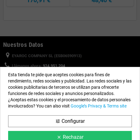
Nuestros Datos
EYAROC COMPANY SL (ESB06590913)
Llámanos ahora:
924.951.204
Esta tienda te pide que aceptes cookies para fines de
Horario:
Lunes a Viernes: 9h a 14h y 15h a 18h
rendimiento, redes sociales y publicidad. Las redes sociales y las
Email:
info@piscinasdesmontables.com
cookies publicitarias de terceros se utilizan para ofrecerte
funciones de redes sociales y anuncios personalizados.
¿Aceptas estas cookies y el procesamiento de datos personales
Síguenos
involucrados? You can also visit
Google’s Privacy & Terms site
Facebook
YouTube
Instagram
Configurar
tune
Rechazar
clear
Información