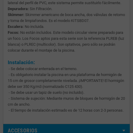
lateral del perfil de PVC, este sistema permite sustituirlo fácilmente.
Depuradora:
Sin Filtración.
Skimmer:
Skimmer americano de boca ancha, dos válvulas de retorno
y toma de limpiafondos. Es el modelo KITSBD07.
Escalera:
No incluida.
Focos:
No están incluidos. Este modelo circular viene preparado para
un foco. Los Focos aptos para esta serie son la referencia PLREB (luz
blanca) o PLREC (multicolor). Son optativos, pero sólo se podrán
colocar durante el montaje de la piscina.
Instalación:
- Se debe colocar enterrada en el terreno.
- Es obligatorio instalar la piscina en una plataforma de hormigón de
15 cm de grosor completamente nivelada. ¡IMPORTANTE! El hormigón
debe ser 350 Kg/m3 (normalizado C125 430).
- Se debe usar un tapiz de suelo (no incluido).
- Sistema de sujeción: Mediante muros de bloques de hormigón de 20
cm de ancho.
- El tiempo de instalación estimado es de 12 horas con 2-3 personas.
ACCESORIOS