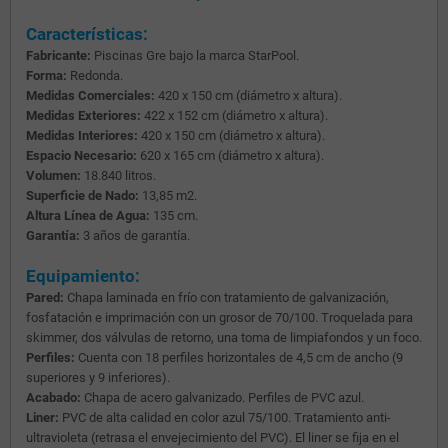
Características:
Fabricante:
Piscinas Gre bajo la marca StarPool.
Forma:
Redonda.
Medidas Comerciales:
420 x 150 cm (diámetro x altura).
Medidas Exteriores:
422 x 152 cm (diámetro x altura).
Medidas Interiores:
420 x 150 cm (diámetro x altura).
Espacio Necesario:
620 x 165 cm (diámetro x altura).
Volumen:
18.840 litros.
Superficie de Nado:
13,85 m2.
Altura Línea de Agua:
135 cm.
Garantía:
3 años de garantía.
Equipamiento:
Pared:
Chapa laminada en frío con tratamiento de galvanización,
fosfatación e imprimación con un grosor de 70/100. Troquelada para
skimmer, dos válvulas de retorno, una toma de limpiafondos y un foco.
Perfiles:
Cuenta con 18 perfiles horizontales de 4,5 cm de ancho (9
superiores y 9 inferiores).
Acabado:
Chapa de acero galvanizado. Perfiles de PVC azul.
Liner:
PVC de alta calidad en color azul 75/100. Tratamiento anti-
ultravioleta (retrasa el envejecimiento del PVC). El liner se fija en el