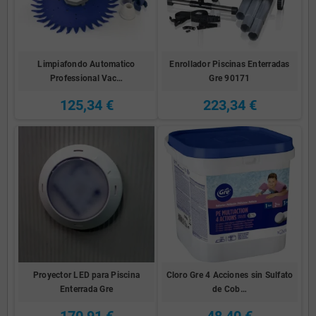
Limpiafondo Automatico
Enrollador Piscinas Enterradas
Professional Vac…
Gre 90171
125,34 €
223,34 €
Proyector LED para Piscina
Cloro Gre 4 Acciones sin Sulfato
Enterrada Gre
de Cob…
170,91 €
48,40 €