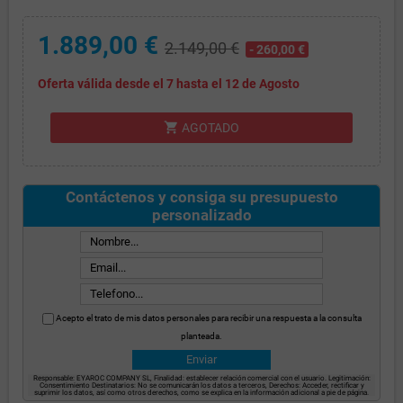
1.889,00 €
2.149,00 €
- 260,00 €
Oferta válida desde el 7 hasta el 12 de Agosto
shopping_cart
AGOTADO
Contáctenos y consiga su presupuesto
personalizado
Acepto el trato de mis datos personales para recibir una respuesta a la consulta
planteada.
Responsable: EYAROC COMPANY SL, Finalidad: establecer relación comercial con el usuario. Legitimación:
Consentimiento Destinatarios: No se comunicarán los datos a terceros, Derechos: Acceder, rectificar y
suprimir los datos, así como otros derechos, como se explica en la información adicional a pie de página.