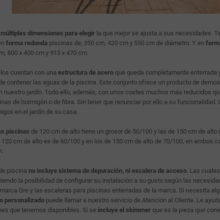
e
múltiples dimensiones para elegir
la que mejor se ajusta a sus necesidades. T
en
forma redonda
piscinas de; 350 cm, 420 cm y 550 cm de diámetro. Y en
form
m, 800 x 400 cm y 915 x 470 cm.
los cuentan con una
estructura de acero
que queda completamente enterrada y 
e contener las aguas de la piscina. Este conjunto ofrece un producto de demost
n nuestro jardín. Todo ello, además, con unos costes muchos más reducidos qu
cinas de hormigón o de fibra. Sin tener que renunciar por ello a su funcionalidad.
igos en el jardín de su casa.
las piscinas
de 120 cm de alto tiene un grosor de 50/100 y las de 150 cm de alto 
120 cm de alto es de 60/100 y en los de 150 cm de alto de 70/100, en ambos ca
n.
de piscina
no incluye sistema de depuración, ni escalera de acceso
. Las cuale
niendo la posibilidad de configurar su instalación a su gusto según las necesid
 marca Gre y las escaleras para piscinas enterradas de la marca. Si necesita al
o personalizado
puede llamar a nuestro servicio de Atención al Cliente. Le ay
nes que tenemos disponibles. Si se
incluye el skimmer
que es la pieza que cone