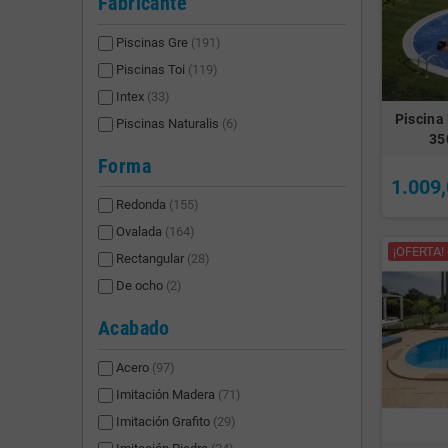
Fabricante
Piscinas Gre
(191)
Piscinas Toi
(119)
Intex
(33)
Piscina
Piscinas Naturalis
(6)
35
Forma
1.009,
Redonda
(155)
Ovalada
(164)
¡OFERTA! 
Rectangular
(28)
De ocho
(2)
Acabado
Acero
(97)
Imitación Madera
(71)
Imitación Grafito
(29)