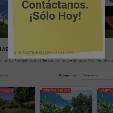
Contáctanos.
¡Sólo Hoy!
NAS STARPOOL
NO MOSTRAR ESTE POPUP DE NUEVO.
scinas StarPool enterradas de Gre son piscinas que vienen sin filtro ni escalera,
uctos.
Ordenar por:
Relevancia
-140,00 €
¡OFERTA! -180,00 €
¡OFERTA! 