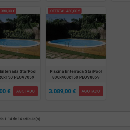
-380,00 €
¡OFERTA! -430,00 €
 Enterrada StarPool
Piscina Enterrada StarPool
20x150 PEOV7059
800x400x150 PEOV8059
00 €
3.089,00 €
AGOTADO
AGOTADO
o 1-14 de 14 artículo(s)