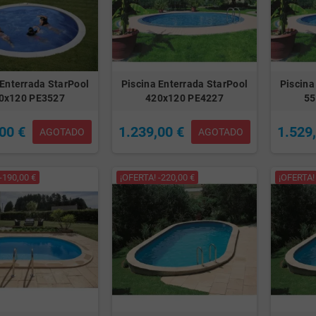
 Enterrada StarPool
Piscina Enterrada StarPool
Piscina
0x120 PE3527
420x120 PE4227
55
00 €
1.239,00 €
1.529
AGOTADO
AGOTADO
-190,00 €
¡OFERTA! -220,00 €
¡OFERTA! 