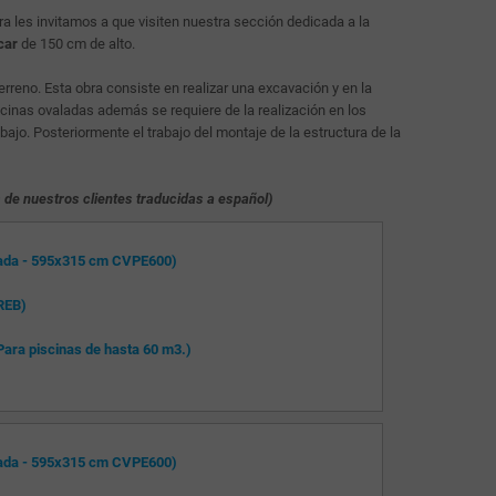
 les invitamos a que visiten nuestra sección dedicada a la
car
de 150 cm de alto.
reno. Esta obra consiste en realizar una excavación y en la
iscinas ovaladas además se requiere de la realización en los
ajo. Posteriormente el trabajo del montaje de la estructura de la
 de nuestros clientes traducidas a español)
lada - 595x315 cm CVPE600)
REB)
ara piscinas de hasta 60 m3.)
lada - 595x315 cm CVPE600)