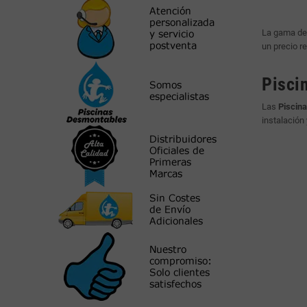
La gama d
un precio r
Pisci
Las
Piscina
instalación 