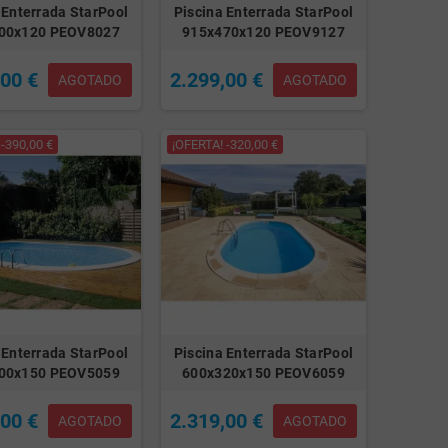
 Enterrada StarPool
Piscina Enterrada StarPool
00x120 PEOV8027
915x470x120 PEOV9127
,00 €
2.299,00 €
AGOTADO
AGOTADO
-390,00 €
¡OFERTA! -320,00 €
 Enterrada StarPool
Piscina Enterrada StarPool
00x150 PEOV5059
600x320x150 PEOV6059
,00 €
2.319,00 €
AGOTADO
AGOTADO