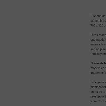
Dispone d
disponible 
700 x 320 c
Estos mode
encargada d
enterrada e
ser las pis
familia y am
El
liner de 
modelos de 
imprimació
Esta gama 
piscinas te
arena de la
presupuest
y promocio