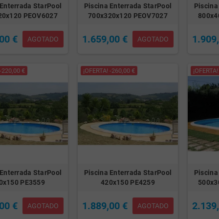
 Enterrada StarPool
Piscina Enterrada StarPool
Piscina
20x120 PEOV6027
700x320x120 PEOV7027
800x4
00 €
1.659,00 €
1.909
AGOTADO
AGOTADO
-220,00 €
¡OFERTA! -260,00 €
¡OFERTA! 
 Enterrada StarPool
Piscina Enterrada StarPool
Piscina
0x150 PE3559
420x150 PE4259
500x3
00 €
1.889,00 €
2.139
AGOTADO
AGOTADO