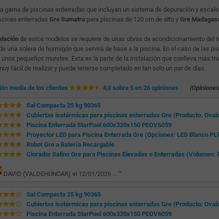
a gama de piscinas enterradas que incluyan un sistema de depuración y escalera
scinas enterradas
Gre Sumatra
para piscinas de 120 cm de alto y
Gre Madagas
alación
de estos modelos se requiere de unas obras de acondicionamiento del ter
 de una solera de hormigón que servirá de base a la piscina. En el caso de las p
e unos pequeños muretes. Esta es la parte de la instalación que conlleva más trab
muy fácil de realizar y puede tenerse completado en tan solo un par de días.
ión media de los clientes
4,8 sobre 5 en 26 opiniones
(Opiniones
Sal Compacta 25 kg 90365
Cubiertas isotérmicas para piscinas enterradas Gre (Producto: Ova
Piscina Enterrada StarPool 600x320x150 PEOV6059
Proyector LED para Piscina Enterrada Gre (Opciones: LED Blanco PL
Robot Gre a Batería Recargable
Clorador Salino Gre para Piscinas Elevadas o Enterradas (Volumen: P
DAVID (VALDEHÚNCAR) el 12/01/2026 ... "
"
Sal Compacta 25 kg 90365
Cubiertas isotérmicas para piscinas enterradas Gre (Producto: Ova
Piscina Enterrada StarPool 600x320x150 PEOV6059