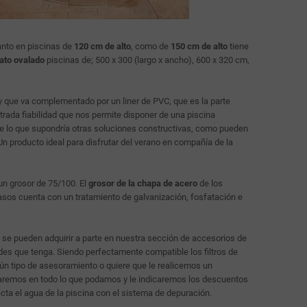
anto en piscinas de
120 cm de alto
, como de
150 cm de alto
tiene
ato ovalado
piscinas de; 500 x 300 (largo x ancho), 600 x 320 cm,
que va complementado por un liner de PVC, que es la parte
rada fiabilidad que nos permite disponer de una piscina
e lo que supondría otras soluciones constructivas, como pueden
 Un producto ideal para disfrutar del verano en compañía de la
un grosor de 75/100. El
grosor de la chapa de acero
de los
sos cuenta con un tratamiento de galvanización, fosfatación e
s se pueden adquirir a parte en nuestra sección de accesorios de
ades que tenga. Siendo perfectamente compatible los filtros de
gún tipo de asesoramiento o quiere que le realicemos un
udaremos en todo lo que podamos y le indicaremos los descuentos
cta el agua de la piscina con el sistema de depuración.