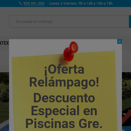
924.951.204
Lunes a Viernes: 9h a 14h y 15h a 18h
close
NTEX
ENTERRADAS
MADERA
LIMPIAFONDOS
¡Oferta
Relámpago!
Descuento
Especial en
Piscinas Gre.