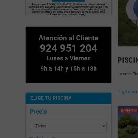
Responsable: EYAROC COMPANY SL, Finalidad: establecer relación
comercial con el usuario. Legitimación: Consentimiento Destinatarios: No
se comunicarán los datos a terceros, Derechos: Acceder, rectificar y
suprimir los datos, así como otros derechos, como se explica en la
información adicional a pie de página.
Atención al Cliente
924 951 204
Lunes a Viernes
PISCI
9h a 14h y 15h a 18h
La serie Pi
Hay 14 prod
ELIGE TU PISCINA
Precio
¡OFERTA! 