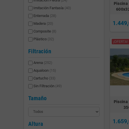
Imitación Piedra
(24)
Piscina
Imitación Fantasía
(40)
600x3
Enterrada
(28)
1.449,
Madera
(20)
Composite
(8)
Plástico
(32)
¡OFERTA! 
Filtración
Arena
(252)
Aqualoon
(15)
Cartucho
(33)
Sin Filtración
(49)
Tamaño
Piscina
35
1.659,
Altura