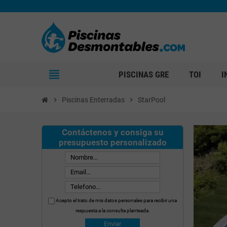
view_headline
PISCINAS GRE
TOI
I
chevron_right
Piscinas Enterradas
chevron_right
StarPool
Contáctenos y consiga su
presupuesto personalizado
Acepto el trato de mis datos personales para recibir una
respuesta a la consulta planteada.