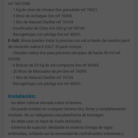
ref 76012NB.
- 1 Kg de cloro de choque Gre granulado ref 76021.
- 5 litros de Antialgas Gre ref 76008.
- 1 litro de Natural Clarifier ref 76104.
- Dosificador de Cloro Gre 200 gr ref 90140.
- Recogehojas con pértiga Gre ref 40031.
E-Salt:
Ahora puedes tratar tu piscina con sal a través de nuestro pack
de cloración salina E-SALT. El pack incluye:
- Clorador salino Gre para piscinas elevadas de hasta 50 m3 ref
GSS50.
- 6 Bolsas de 25 Kg de sal compacta Gre ref 90365.
- 20 litros de Minorador de pH Gre ref 76095.
- 1 litro de Natural Clarifier ref 76104.
- Recogehojas con pértiga Gre ref 40031.
Instalación:
- Se debe colocar elevada sobre el terreno.
- Se puede instalar en cualquier terreno liso, firme y completamente
nivelado. No es obligatorio una plataforma de hormigón.
- Se debe usar un tapiz de suelo (incluido).
- Sistema de sujeción: Mediante el sistema Omega de vigas
enterradas, evitando así la necesidad de contrafuertes exteriores y