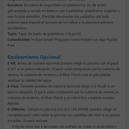
Escalera:
Escalera de seguridad con plataforma. Es de acero
galvanizado y lacado en blanco con 6 peldaños, plataforma superior y
con frontal extraíble. (Permite desmontar los peldaños del lado
exterior para impedir el acceso de los niños a la piscina y prevenir
accidentes).
Tapiz:
Tapiz de suelo de polietileno 115 g/m2.
Conectividad:
Incluye Smart Plug para conectividad con App Fluidra
Pool.
Equipamiento Opcional:
E-Kit:
Ahora de manera opcional puedes elegir tu piscina con el pack
E-KIT a un precio rebajado. El pack está compuesto por la cubierta de
verano, la cubierta de invierno y el Blue Check con el que podrás
analizar la calidad del agua.
E-Plus:
También puedes de manera opcional elegir el E-PLUS a un
precio rebajado. El pack está compuesto por la cubierta de verano, la
cubierta de invierno, el Blue Check y un robot Gre a batería modelo
RBG90.
E-Chlorine:
Compra tu piscina con el E-CHLORINE, puedes elegir un
completo pack para tratar tu piscina con pastillas de cloro a un precio
increíble. El pack incluye:
- 5 Kg de cloro Gre 4 Acciones sin sulfato de cobre ni ácido bórico