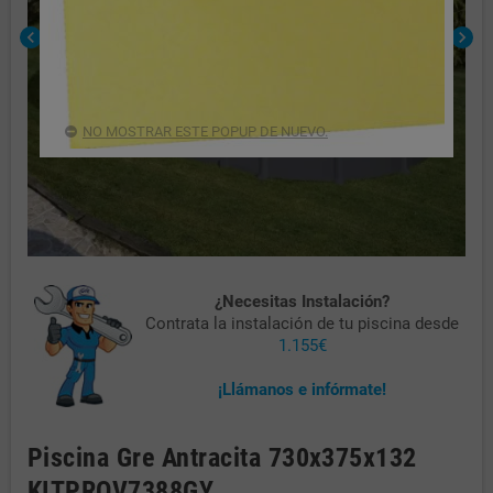
chevron_left
chevron_right
NO MOSTRAR ESTE POPUP DE NUEVO.
¿Necesitas Instalación?
Contrata la instalación de tu piscina desde
1.155€
¡Llámanos e infórmate!
Piscina Gre Antracita 730x375x132
KITPROV7388GY