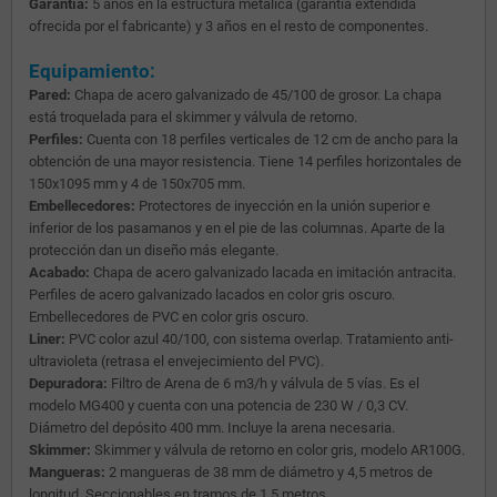
Garantía:
5 años en la estructura metálica (garantía extendida
ofrecida por el fabricante) y 3 años en el resto de componentes.
Equipamiento:
Pared:
Chapa de acero galvanizado de 45/100 de grosor. La chapa
está troquelada para el skimmer y válvula de retorno.
Perfiles:
Cuenta con 18 perfiles verticales de 12 cm de ancho para la
obtención de una mayor resistencia. Tiene 14 perfiles horizontales de
150x1095 mm y 4 de 150x705 mm.
Embellecedores:
Protectores de inyección en la unión superior e
inferior de los pasamanos y en el pie de las columnas. Aparte de la
protección dan un diseño más elegante.
Acabado:
Chapa de acero galvanizado lacada en imitación antracita.
Perfiles de acero galvanizado lacados en color gris oscuro.
Embellecedores de PVC en color gris oscuro.
Liner:
PVC color azul 40/100, con sistema overlap. Tratamiento anti-
ultravioleta (retrasa el envejecimiento del PVC).
Depuradora:
Filtro de Arena de 6 m3/h y válvula de 5 vías. Es el
modelo MG400 y cuenta con una potencia de 230 W / 0,3 CV.
Diámetro del depósito 400 mm. Incluye la arena necesaria.
Skimmer:
Skimmer y válvula de retorno en color gris, modelo AR100G.
Mangueras:
2 mangueras de 38 mm de diámetro y 4,5 metros de
longitud. Seccionables en tramos de 1,5 metros.