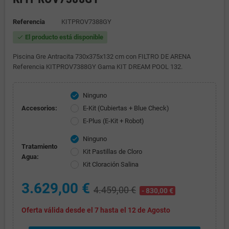
Referencia
KITPROV7388GY
El producto está disponible
check
Piscina Gre Antracita 730x375x132 cm con FILTRO DE ARENA
Referencia KITPROV7388GY Gama KIT DREAM POOL 132.
Ninguno
check
Accesorios:
E-Kit (Cubiertas + Blue Check)
E-Plus (E-Kit + Robot)
Ninguno
check
Tratamiento
Kit Pastillas de Cloro
Agua:
Kit Cloración Salina
3.629,00 €
4.459,00 €
- 830,00 €
Oferta válida desde el 7 hasta el 12 de Agosto