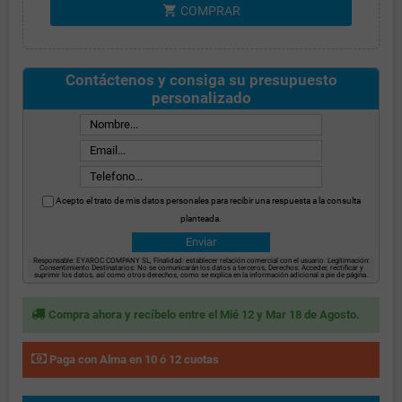
shopping_cart
COMPRAR
Contáctenos y consiga su presupuesto
personalizado
Acepto el trato de mis datos personales para recibir una respuesta a la consulta
planteada.
Responsable: EYAROC COMPANY SL, Finalidad: establecer relación comercial con el usuario. Legitimación:
Consentimiento Destinatarios: No se comunicarán los datos a terceros, Derechos: Acceder, rectificar y
suprimir los datos, así como otros derechos, como se explica en la información adicional a pie de página.
Compra ahora y recíbelo entre el Mié 12 y Mar 18 de Agosto.
Paga con Alma en 10 ó 12 cuotas