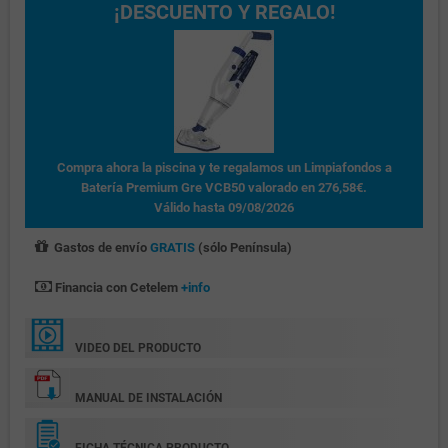
¡DESCUENTO Y REGALO!
Compra ahora la piscina y te regalamos un Limpiafondos a
Batería Premium Gre VCB50 valorado en 276,58€.
Válido hasta 09/08/2026
Gastos de envío
GRATIS
(sólo Península)
Financia con Cetelem
+info
VIDEO DEL PRODUCTO
MANUAL DE INSTALACIÓN
FICHA TÉCNICA PRODUCTO