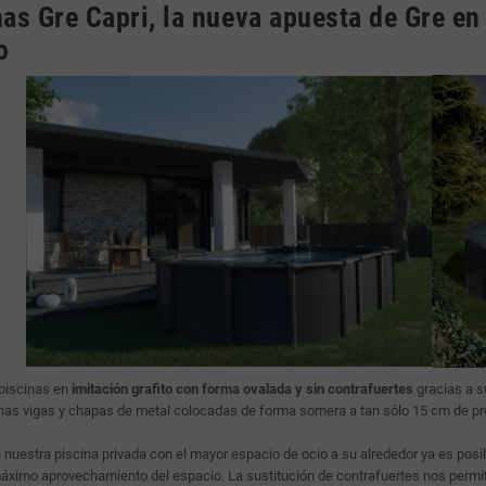
nas Gre Capri, la nueva apuesta de Gre en
o
 piscinas en
imitación grafito con forma ovalada y sin contrafuertes
gracias a 
as vigas y chapas de metal colocadas de forma somera a tan sólo 15 cm de pr
e nuestra piscina privada con el mayor espacio de ocio a su alrededor ya es posi
 máximo aprovechamiento del espacio. La sustitución de contrafuertes nos permite