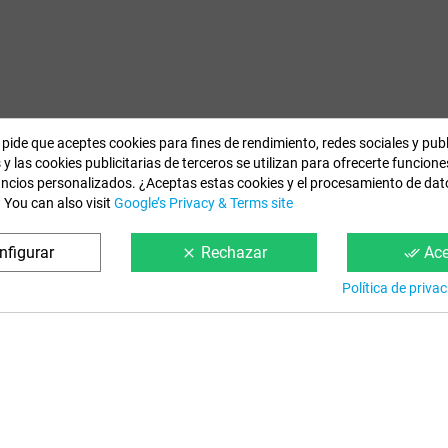
 pide que aceptes cookies para fines de rendimiento, redes sociales y pub
 y las cookies publicitarias de terceros se utilizan para ofrecerte funcion
uncios personalizados. ¿Aceptas estas cookies y el procesamiento de da
 You can also visit
Google’s Privacy & Terms site
nfigurar
Rechazar
Ace
clear
done_all
Política de priva