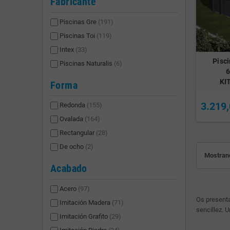
Fabricante
Piscinas Gre
(191)
Piscinas Toi
(119)
Intex
(33)
Pisci
Piscinas Naturalis
(6)
KI
Forma
3.219,
Redonda
(155)
Ovalada
(164)
Rectangular
(28)
De ocho
(2)
Mostrand
Acabado
Acero
(97)
Os present
Imitación Madera
(71)
sencillez. 
Imitación Grafito
(29)