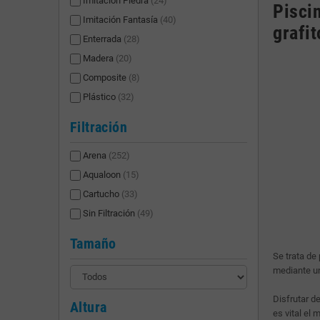
Imitación Piedra
(24)
Pisci
Imitación Fantasía
(40)
grafit
Enterrada
(28)
Madera
(20)
Composite
(8)
Plástico
(32)
Filtración
Arena
(252)
Aqualoon
(15)
Cartucho
(33)
Sin Filtración
(49)
Tamaño
Se trata de
mediante un
Disfrutar d
Altura
es vital el