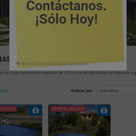
Contáctanos.
¡Sólo Hoy!
NAS GRE CAPRI
NO MOSTRAR ESTE POPUP DE NUEVO.
s Gre Capri son piscinas ovaladas de 132 cm de alto decoradas en imitación a gr
ctos.
Ordenar por:
Relevancia
-610,00 €
¡OFERTA! -830,00 €