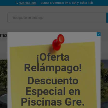
924.951.204
Lunes a Viernes: 9h a 14h y 15h a 18h
close
NTEX
ENTERRADAS
MADERA
LIMPIAFONDOS
¡Oferta
Relámpago!
Descuento
Especial en
Piscinas Gre.