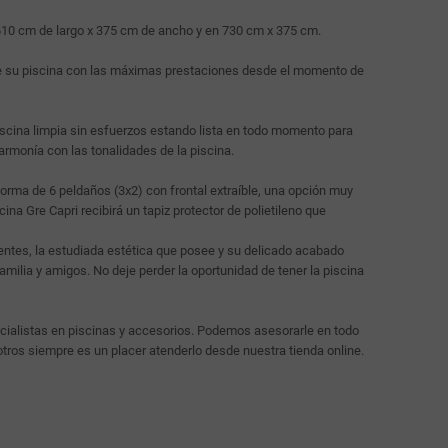
10 cm de largo x 375 cm de ancho y en 730 cm x 375 cm.
e su piscina con las máximas prestaciones desde el momento de
scina limpia sin esfuerzos estando lista en todo momento para
rmonía con las tonalidades de la piscina.
orma de 6 peldaños (3x2) con frontal extraíble, una opción muy
a Gre Capri recibirá un tapiz protector de polietileno que
tes, la estudiada estética que posee y su delicado acabado
milia y amigos. No deje perder la oportunidad de tener la piscina
cialistas en piscinas y accesorios. Podemos asesorarle en todo
otros siempre es un placer atenderlo desde nuestra tienda online.