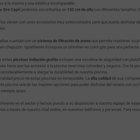
o a la misma y una estética incomparable.
s Gre Capri
podemos encontrarlas en
132 cm de alto
con diferentes tamaños: 6
los vienen con unos accesorios muy seleccionados para que pueda disfrutar d
ión.
años cuentan con un
sistema de filtración de arena
que permite mantener su pi
en chapuzón. Igualmente incorpora un skimmer en color gris para una perfecta a
s estas
piscinas imitación grafito
incluyen una escalera de seguridad con plataf
ues hace que los accesos a la piscina sean muy cómodos y seguros. Con la piscin
considerablemente a alargar la durabilidad de nuestra piscina.
 calidad precio de estas piscinas es inmejorable. La
alta calidad
de sus componen
ta piscina una de las mejores opciones para poder disfrutar del verano con su fa
 siempre quiso.
ferente en el sector y hemos puesto a su disposición a nuestro equipo de espe
ise a través de nuestro chat online, en nuestros teléfonos y por email. Para nos