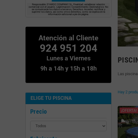
Responsable: EYAROC COMPANY SL, Finalidad: establecer relación
comercial con el usuario. Legitimación: Consentimiento Destinatarios: No
se comunicarán los datos a terceros, Derechos: Acceder, rectificar y
suprimir los datos, así como otros derechos, como se explica en la
información adicional a pie de página.
Atención al Cliente
924 951 204
Lunes a Viernes
PISCI
9h a 14h y 15h a 18h
Las piscina
Hay 2 produ
ELIGE TU PISCINA
Precio
¡OFERTA! 