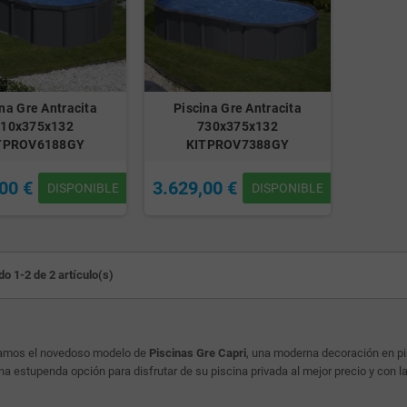
na Gre Antracita
Piscina Gre Antracita
610x375x132
730x375x132
TPROV6188GY
KITPROV7388GY
00 €
3.629,00 €
DISPONIBLE
DISPONIBLE
o 1-2 de 2 artículo(s)
amos el novedoso modelo de
Piscinas Gre Capri
, una moderna decoración en pi
Una estupenda opción para disfrutar de su piscina privada al mejor precio y con l