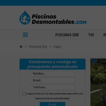
view_headline
PISCINAS GRE
TOI
I
chevron_right
Piscinas Gre
chevron_right
Capri
Contáctenos y consiga su
presupuesto personalizado
Acepto el trato de mis datos personales para recibir una
respuesta a la consulta planteada.