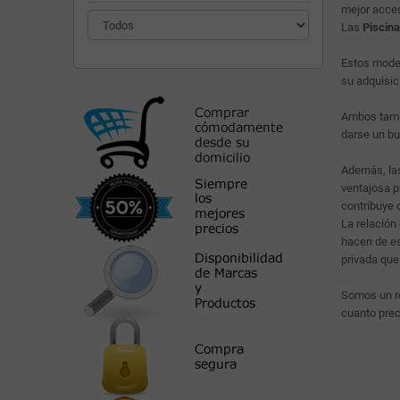
mejor acces
Las
Piscina
Estos mode
su adquisic
Ambos tam
darse un bu
Además, la
ventajosa p
contribuye 
La relación
hacen de es
privada que
Somos un re
cuanto prec