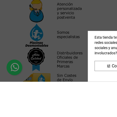
Esta tienda te
redes sociales
sociales y an
involucrados?
Co
tune