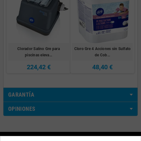
Clorador Salino Gre para
Cloro Gre 4 Acciones sin Sulfato
piscinas eleva…
de Cob…
224,42 €
48,40 €
GARANTÍA
OPINIONES
Nuestros Datos