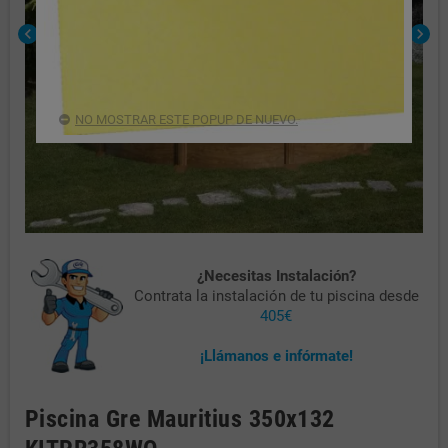
chevron_left
chevron_right
NO MOSTRAR ESTE POPUP DE NUEVO.
¿Necesitas Instalación?
Contrata la instalación de tu piscina desde
405€
¡Llámanos e infórmate!
Piscina Gre Mauritius 350x132