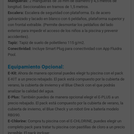
Mangueras:
2 mangueras de 38 mm de diámetro y 4,5 metros de
longitud. Seccionables en tramos de 1,5 metros.
Escalera:
Escalera de seguridad con plataforma. Es de acero
galvanizado y lacado en blanco con 6 peldaños, plataforma superior y
con frontal extraíble. (Permite desmontar los peldaños del lado
exterior para impedir el acceso de los niños a la piscina y prevenir
accidentes).
Tapiz:
Tapiz de suelo de polietileno 115 g/m2.
Conectividad:
Incluye Smart Plug para conectividad con App Fluidra
Pool.
Equipamiento Opcional:
E-Kit:
Ahora de manera opcional puedes elegir tu piscina con el pack
E-KIT a un precio rebajado. El pack está compuesto por la cubierta de
verano, la cubierta de invierno y el Blue Check con el que podrás
analizar la calidad del agua.
E-Plus:
También puedes de manera opcional elegir el E-PLUS a un
precio rebajado. El pack está compuesto por la cubierta de verano, la
cubierta de invierno, el Blue Check y un robot Gre a batería modelo
RBG90.
E-Chlorine:
Compra tu piscina con el E-CHLORINE, puedes elegir un
completo pack para tratar tu piscina con pastillas de cloro a un precio
increíble. El pack incluye: