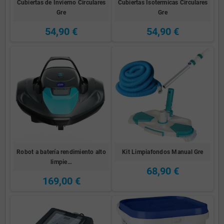
Cubiertas de Invierno Circulares
Cubiertas Isotermicas Circulares
Gre
Gre
54,90 €
54,90 €
Robot a batería rendimiento alto
Kit Limpiafondos Manual Gre
limpie…
68,90 €
169,00 €