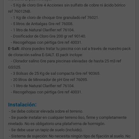
- 5 Kg de cloro Gre 4 Acciones sin sulfato de cobre ni ácido bórico
ref 76012NB.
- 1 Kg de cloro de choque Gre granulado ref 76021.
- 5 litros de Antialgas Gre ref 76008.
- 1 litro de Natural Clarifier ref 76104.
- Dosificador de Cloro Gre 200 gr ref 90140.
- Recogehojas con pértiga Gre ref 40031.
E-Salt:
Ahora puedes tratar tu piscina con sal a través de nuestro pack
de cloración salina E-SALT. El pack incluye:
- Clorador salino Gre para piscinas elevadas de hasta 25 m3 ref
GSS25.
- 3 Bolsas de 25 Kg de sal compacta Gre ref 90365.
- 20 litros de Minorador de pH Gre ref 76095.
- 1 litro de Natural Clarifier ref 76104.
- Recogehojas con pértiga Gre ref 40031.
Instalación:
- Se debe colocar elevada sobre el terreno.
- Se puede instalar en cualquier terreno liso, firme y completamente
nivelado. No es obligatorio una plataforma de hormigón.
- Se debe usar un tapiz de suelo (incluido).
- Sistema de sujeción: No necesita ningún tipo de fijación al suelo. No