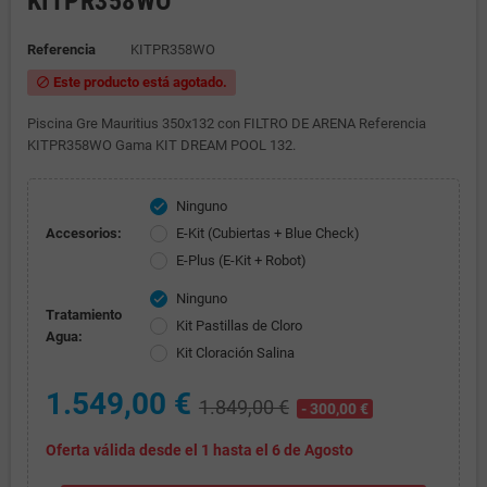
KITPR358WO
Referencia
KITPR358WO
Este producto está agotado.
block
Piscina Gre Mauritius 350x132 con FILTRO DE ARENA Referencia
KITPR358WO Gama KIT DREAM POOL 132.
Ninguno
check
Accesorios:
E-Kit (Cubiertas + Blue Check)
E-Plus (E-Kit + Robot)
Ninguno
check
Tratamiento
Kit Pastillas de Cloro
Agua:
Kit Cloración Salina
1.549,00 €
1.849,00 €
- 300,00 €
Oferta válida desde el 1 hasta el 6 de Agosto