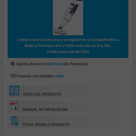
Compra ahora la piscina y te regalamos un Limpiafondos a
Batería Premium Gre VCB50 valorado en 276,58€.
Válido hasta 09/08/2026
Gastos de envío
GRATIS
(sólo Península)
Financia con Cetelem
+info
VIDEO DEL PRODUCTO
MANUAL DE INSTALACIÓN
FICHA TÉCNICA PRODUCTO