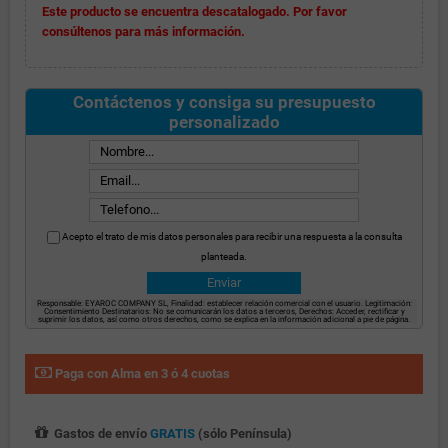
Este producto se encuentra descatalogado. Por favor
consúltenos para más información.
Contáctenos y consiga su presupuesto
personalizado
Acepto el trato de mis datos personales para recibir una respuesta a la consulta
planteada.
Responsable: EYAROC COMPANY SL, Finalidad: establecer relación comercial con el usuario. Legitimación:
Consentimiento Destinatarios: No se comunicarán los datos a terceros, Derechos: Acceder, rectificar y
suprimir los datos, así como otros derechos, como se explica en la información adicional a pie de página.
Paga con Alma en 3 ó 4 cuotas
Gastos de envío
GRATIS
(sólo Península)