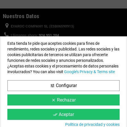
Nuestros Datos
EYAROC COMPANY SL (ESB06590913)
Llámanos ahora:
924.951.204
Esta tienda te pide que aceptes cookies para fines de
Horario:
Lunes a Viernes: 9h a 14h y 15h a 18h
rendimiento, redes sociales y publicidad. Las redes sociales y las
Email:
info@piscinasdesmontables.com
cookies publicitarias de terceros se utilizan para ofrecerte
funciones de redes sociales y anuncios personalizados.
¿Aceptas estas cookies y el procesamiento de datos personales
Síguenos
involucrados? You can also visit
Google’s Privacy & Terms site
Facebook
YouTube
Instagram
Configurar
tune
Rechazar
clear
Información
Condiciones Web
Aceptar
done_all
Nuestros Consejos
Política de privacidad y cookies