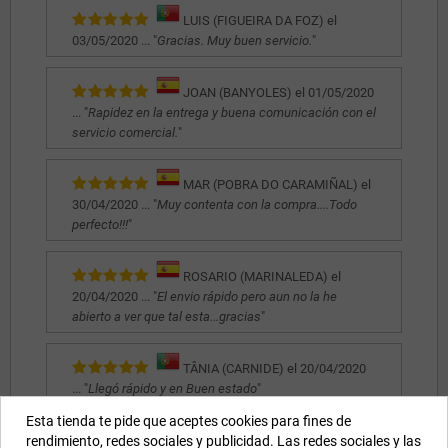
LUIS (FIGUEIRA DA FOZ) el
03/05/2020 ... "
Gracias. Muy buen servicio.
"
JOAN (BANYOLES) el 01/05/2020
... "
Rapidez en la entrega y buena comunicación con el
servicio comercial.
"
MAR (POBRA DO CARAMIÑAL) el
30/04/2020 ... "
Muy contenta con la compra....Todo
perfecto!!!
"
ROSARIO (MARINALEDA) el
20/04/2020 ... "
El envio rápido pero aun no la he
abierto a ver que tal esta...gracias
"
TÂNIA (CARNIDE) el 20/04/2020
... "
Llegó rápido y en Buen estado
"
Esta tienda te pide que aceptes cookies para fines de
rendimiento, redes sociales y publicidad. Las redes sociales y las