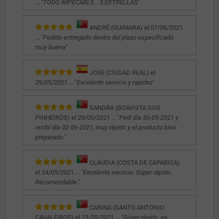
... "
TODO IMPECABLE... 5 ESTRELLAS
"
ANDRÉ (GUIMARA) el 07/06/2021
... "
Pedido entregado dentro del plazo especificado
muy buena
"
JOSE (CIUDAD REAL) el
29/05/2021 ... "
Excelente servicio y rapidez
"
SANDRA (BOAVISTA DOS
PINHEIROS) el 29/05/2021 ... "
Pedí día 30-05-2021 y
recibí día 02-06-2021, muy rápido y el producto bien
preparado.
"
CLÁUDIA (COSTA DE CAPARICA)
el 24/05/2021 ... "
Excelente servicio. Súper rápido.
Recomendable.
"
CARINA (SANTO ANTONIO
CAVALEIROS) el 23/05/2021 ... "
Súper rápido, es