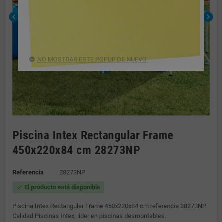
chevron_left
chevron_right
NO MOSTRAR ESTE POPUP DE NUEVO.
Piscina Intex Rectangular Frame
450x220x84 cm 28273NP
Referencia
28273NP
El producto está disponible
check
Piscina Intex Rectangular Frame 450x220x84 cm referencia 28273NP.
Calidad Piscinas Intex, lider en piscinas desmontables.