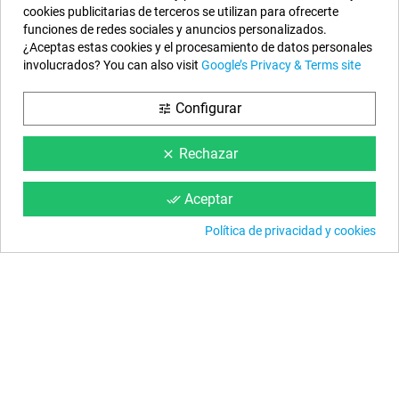
cookies publicitarias de terceros se utilizan para ofrecerte
funciones de redes sociales y anuncios personalizados.
Nuestros Datos
¿Aceptas estas cookies y el procesamiento de datos personales
involucrados? You can also visit
Google’s Privacy & Terms site
EYAROC COMPANY SL (ESB06590913)
Llámanos ahora:
924.951.204
Configurar
tune
Horario:
Lunes a Viernes: 9h a 14h y 15h a 18h
Rechazar
clear
Email:
info@piscinasdesmontables.com
Aceptar
done_all
Síguenos
Política de privacidad y cookies
Facebook
YouTube
Instagram
Información
Condiciones Web
Nuestros Consejos