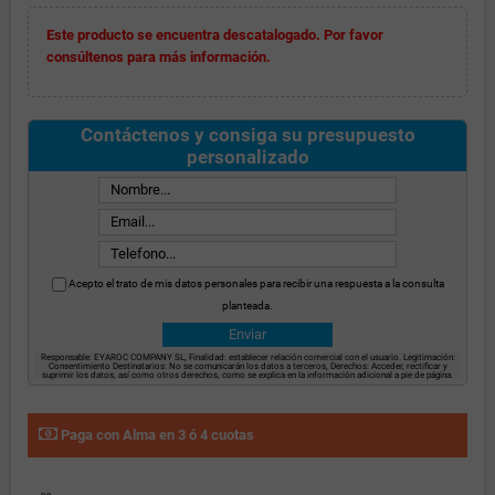
Este producto se encuentra descatalogado. Por favor
consúltenos para más información.
Contáctenos y consiga su presupuesto
personalizado
Acepto el trato de mis datos personales para recibir una respuesta a la consulta
planteada.
Responsable: EYAROC COMPANY SL, Finalidad: establecer relación comercial con el usuario. Legitimación:
Consentimiento Destinatarios: No se comunicarán los datos a terceros, Derechos: Acceder, rectificar y
suprimir los datos, así como otros derechos, como se explica en la información adicional a pie de página.
Paga con Alma en 3 ó 4 cuotas