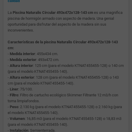
calidad
La
Piscina Naturalis Circular 493x472x128-143 cm
es una magnifica
piscina de hormigón armado con aspecto de madera. Una genial
oportunidad para disfrutar del aspecto de la madera sin sus
inconvenientes.
Características de la piscina Naturalis Circular 493x472x128-143
cm:
-
Medida interior
: 455x434 cm.
-
Medida exterior
: 493x472 cm.
-
Altura interior
: 125 cm (para el modelo KTNAT455455-128) o 140 cm
(para el modelo KTNAT455455-140).
-
Altura exterior
: 128 cm (para el modelo KTNAT455455-128) o 143
cm (para el modelo KTNAT455455-140).
-
Liner
: 75/100.
-
Filtro
: Filtro de cartucho ecológico Skimmer Filtrante 12 m3/h con
toma limpiafondos.
-
Peso
: 2.130 kg (para el modelo KTNAT455455-128) o 2.160 kg (para
el modelo KTNAT455455-140).
-
Volumen
: 16,85 m3 (para el modelo KTNAT455455-128) o 18,83 m3
(para el modelo KTNAT455455-140).
-
Instalación
: Semienterrada.