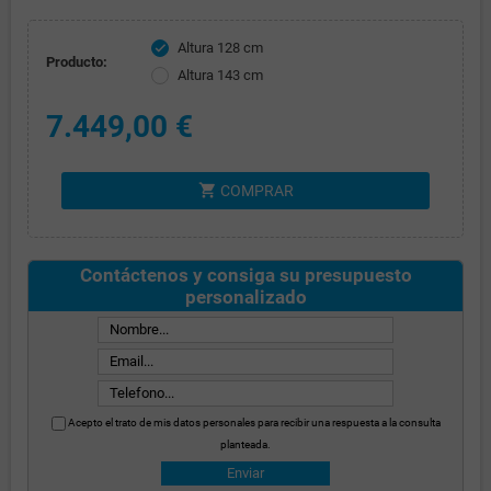
Altura 128 cm
check
Producto:
Altura 143 cm
7.449,00 €
shopping_cart
COMPRAR
Contáctenos y consiga su presupuesto
personalizado
Acepto el trato de mis datos personales para recibir una respuesta a la consulta
planteada.