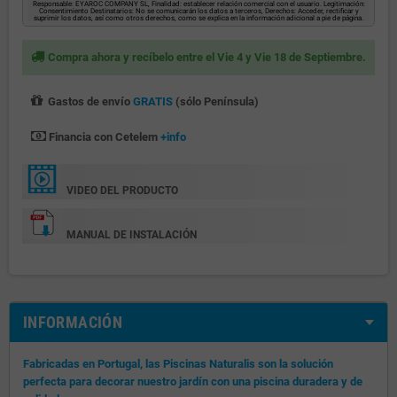
Responsable: EYAROC COMPANY SL, Finalidad: establecer relación comercial con el usuario. Legitimación:
Consentimiento Destinatarios: No se comunicarán los datos a terceros, Derechos: Acceder, rectificar y
suprimir los datos, así como otros derechos, como se explica en la información adicional a pie de página.
Compra ahora y recíbelo entre el Vie 4 y Vie 18 de Septiembre.
Gastos de envío
GRATIS
(sólo Península)
Financia con Cetelem
+info
VIDEO DEL PRODUCTO
MANUAL DE INSTALACIÓN
INFORMACIÓN
Fabricadas en Portugal, las Piscinas Naturalis son la solución
perfecta para decorar nuestro jardín con una piscina duradera y de