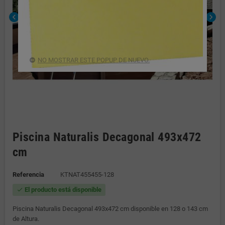
chevron_left
chevron_right
NO MOSTRAR ESTE POPUP DE NUEVO.
Piscina Naturalis Decagonal 493x472
cm
Referencia
KTNAT455455-128
El producto está disponible
check
Piscina Naturalis Decagonal 493x472 cm disponible en 128 o 143 cm
de Altura.