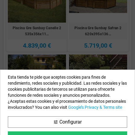
Piscina Gre Sunbay Canelle 2
Piscina Gre Sunbay Safran 2
535x356x11…
620x395x136…
4.839,00 €
5.719,00 €
Esta tienda te pide que aceptes cookies para fines de
rendimiento, redes sociales y publicidad. Las redes sociales y las
cookies publicitarias de terceros se utilizan para ofrecerte
funciones de redes sociales y anuncios personalizados.
¿Aceptas estas cookies y el procesamiento de datos personales
involucrados? You can also visit
Google’s Privacy & Terms site
Piscina Gre Sunbay Marbella 2
Piscina Gre Sunbay City
Configurar
tune
420x270x1…
225x225x68 7900…