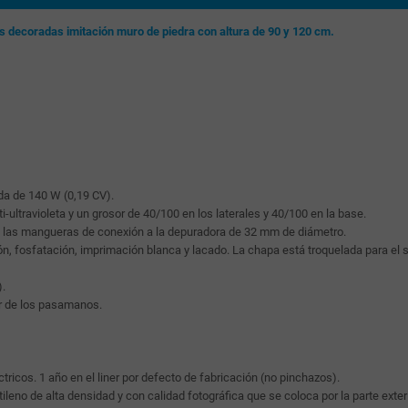
as decoradas imitación muro de piedra con altura de 90 y 120 cm.
ida de 140 W (0,19 CV).
-ultravioleta y un grosor de 40/100 en los laterales y 40/100 en la base.
ye las mangueras de conexión a la depuradora de 32 mm de diámetro.
n, fosfatación, imprimación blanca y lacado. La chapa está troquelada para el s
).
or de los pasamanos.
ricos. 1 año en el liner por defecto de fabricación (no pinchazos).
leno de alta densidad y con calidad fotográfica que se coloca por la parte exteri