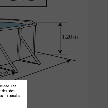
licidad. Las
es de redes
tos personales