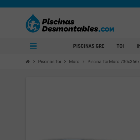
view_headline
PISCINAS GRE
TOI
I
chevron_right
Piscinas Toi
chevron_right
Muro
chevron_right
Piscina Toi Muro 730x366