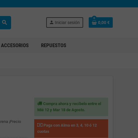
0
search
person
Iniciar sesión
0,00 €
ACCESORIOS
REPUESTOS
Compra ahora y recíbelo entre el
Mié 12 y Mar 18 de Agosto.
rena ¡Precio
Paga con Alma en 3, 4, 10 ó 12
cuotas