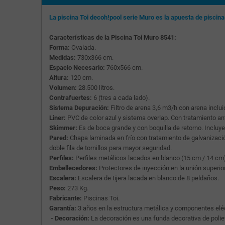
La piscina Toi decoh!pool serie Muro es la apuesta de piscin
Características de la Piscina Toi Muro 8541:
Forma:
Ovalada.
Medidas:
730x366 cm.
Espacio Necesario:
760x566 cm.
Altura:
120 cm.
Volumen:
28.500 litros.
Contrafuertes:
6 (tres a cada lado).
Sistema Depuración:
Filtro de arena 3,6 m3/h con arena inclu
Liner:
PVC de color azul y sistema overlap. Con tratamiento anti
Skimmer:
Es de boca grande y con boquilla de retorno. Inclu
Pared:
Chapa laminada en frío con tratamiento de galvanizació
doble fila de tornillos para mayor seguridad.
Perfiles:
Perfiles metálicos lacados en blanco (15 cm / 14 cm
Embellecedores:
Protectores de inyección en la unión superi
Escalera:
Escalera de tijera lacada en blanco de 8 peldaños.
Peso:
273 Kg.
Fabricante:
Piscinas Toi.
Garantía:
3 años en la estructura metálica y componentes eléct
- Decoración:
La decoración es una funda decorativa de polieti