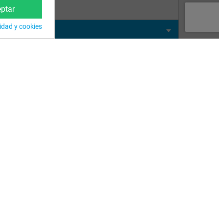
ptar
cidad y cookies
Pastillas 5 Acciones 5
Bomba de Calor Mini Gre
Kg 4724
para piscinas e…
41,59 €
678,60 €