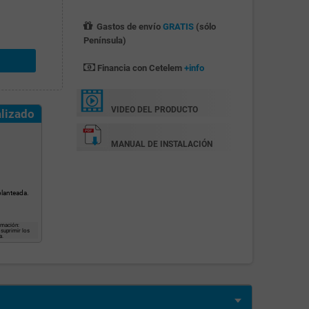
Gastos de envío
GRATIS
(sólo
Península)
Financia con Cetelem
+info
VIDEO DEL PRODUCTO
lizado
MANUAL DE INSTALACIÓN
planteada.
imación:
 suprimir los
a.