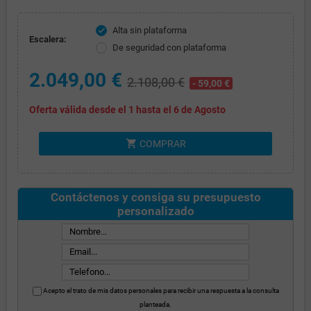
Alta sin plataforma
check
Escalera:
De seguridad con plataforma
2.049,00 €
2.108,00 €
- 59,00 €
Oferta válida desde el 1 hasta el 6 de Agosto
shopping_cart
COMPRAR
Contáctenos y consiga su presupuesto
personalizado
Acepto el trato de mis datos personales para recibir una respuesta a la consulta
planteada.