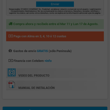
Responsable: EYAROC COMPANY SL, Finalidad: establecer relación comercial con el usuario. Legitimación:
Consentimiento Destinatarios: No se comunicarán los datos a terceros, Derechos: Acceder, rectificar y
suprimir los datos, así como otros derechos, como se explica en la información adicional a pie de página.
Compra ahora y recíbelo entre el Mar 11 y Lun 17 de Agosto.
Paga con Alma en 3, 4, 10 ó 12 cuotas
Gastos de envío
GRATIS
(sólo Península)
Financia con Cetelem
+info
VIDEO DEL PRODUCTO
MANUAL DE INSTALACIÓN