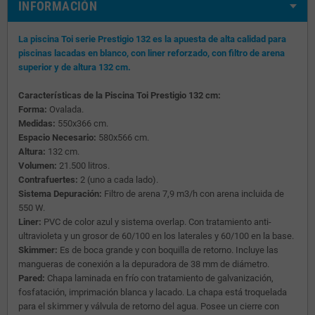
INFORMACIÓN
La piscina Toi serie Prestigio 132 es la apuesta de alta calidad para
piscinas lacadas en blanco, con liner reforzado, con filtro de arena
superior y de altura 132 cm.
Características de la Piscina Toi Prestigio 132 cm:
Forma:
Ovalada.
Medidas:
550x366 cm.
Espacio Necesario:
580x566 cm.
Altura:
132 cm.
Volumen:
21.500 litros.
Contrafuertes:
2 (uno a cada lado).
Sistema Depuración:
Filtro de arena 7,9 m3/h con arena incluida de
550 W.
Liner:
PVC de color azul y sistema overlap. Con tratamiento anti-
ultravioleta y un grosor de 60/100 en los laterales y 60/100 en la base.
Skimmer:
Es de boca grande y con boquilla de retorno. Incluye las
mangueras de conexión a la depuradora de 38 mm de diámetro.
Pared:
Chapa laminada en frío con tratamiento de galvanización,
fosfatación, imprimación blanca y lacado. La chapa está troquelada
para el skimmer y válvula de retorno del agua. Posee un cierre con