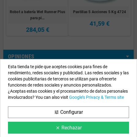
Robot a batería Wet Runner Plus
Pastillas 5 Acciones 5 Kg 4724
para pi…
41,59 €
284,05 €
OPINIONES
Esta tienda te pide que aceptes cookies para fines de
rendimiento, redes sociales y publicidad. Las redes sociales y las
cookies publicitarias de terceros se utilizan para ofrecerte
funciones de redes sociales y anuncios personalizados.
Nuestros Datos
¿Aceptas estas cookies y el procesamiento de datos personales
involucrados? You can also visit
Google’s Privacy & Terms site
EYAROC COMPANY SL (ESB06590913)
Llámanos ahora:
924.951.204
Configurar
tune
Horario:
Lunes a Viernes: 9h a 14h y 15h a 18h
Rechazar
Email:
info@piscinasdesmontables.com
clear