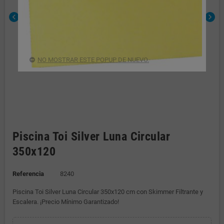
chevron_left
chevron_right
NO MOSTRAR ESTE POPUP DE NUEVO.
Piscina Toi Silver Luna Circular
350x120
Referencia
8240
Piscina Toi Silver Luna Circular 350x120 cm con Skimmer Filtrante y
Escalera. ¡Precio Mínimo Garantizado!