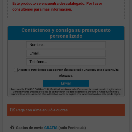
Este producto se encuentra descatalogado. Por favor
consúltenos para más información.
Contáctenos y consiga su presupuesto
personalizado
Acepto el trato de mis datos personales para recibir una respuesta a la consulta
planteada.
Responsable: EYAROC COMPANY SL, Finalidad: establecer relación comercial con el usuario. Legitimación:
Consentimiento Destinatarios: No se comunicarán los datos a terceros, Derechos: Acceder, rectificar y
suprimir los datos, así como otros derechos, como se explica en la información adicional a pie de página.
Paga con Alma en 3 ó 4 cuotas
Gastos de envío
GRATIS
(sólo Península)