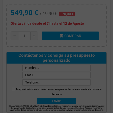
549,90 €
619,90 €
- 70,00 €
Oferta válida desde el 7 hasta el 12 de Agosto
shopping_cart
remove
add
COMPRAR
Contáctenos y consiga su presupuesto
personalizado
Acepto el trato de mis datos personales para recibir una respuesta a la consulta
planteada.
Responsable: EYAROC COMPANY SL, Finalidad: establecer relación comercial con el usuario. Legitimación:
Consentimiento Destinatarios: No se comunicarán los datos a terceros, Derechos: Acceder, rectificar y
suprimir los datos, así como otros derechos, como se explica en la información adicional a pie de página.