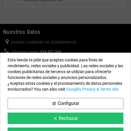
Nuestros Datos
EYAROC COMPANY SL (ESB06590913)
Llámanos ahora:
924.951.204
Esta tienda te pide que aceptes cookies para fines de
Horario:
Lunes a Viernes: 9h a 14h y 15h a 18h
rendimiento, redes sociales y publicidad. Las redes sociales y las
Email:
info@piscinasdesmontables.com
cookies publicitarias de terceros se utilizan para ofrecerte
funciones de redes sociales y anuncios personalizados.
¿Aceptas estas cookies y el procesamiento de datos personales
Síguenos
involucrados? You can also visit
Google’s Privacy & Terms site
Facebook
YouTube
Instagram
Configurar
tune
Rechazar
clear
Información