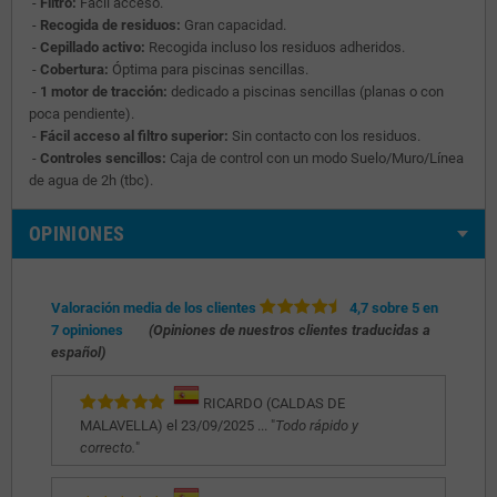
-
Filtro:
Fácil acceso.
-
Recogida de residuos:
Gran capacidad.
-
Cepillado activo:
Recogida incluso los residuos adheridos.
-
Cobertura:
Óptima para piscinas sencillas.
-
1 motor de tracción:
dedicado a piscinas sencillas (planas o con
poca pendiente).
-
Fácil acceso al filtro superior:
Sin contacto con los residuos.
-
Controles sencillos:
Caja de control con un modo Suelo/Muro/Línea
de agua de 2h (tbc).
OPINIONES
Valoración media de los clientes
4,7 sobre 5 en
7 opiniones
(Opiniones de nuestros clientes traducidas a
español)
RICARDO (CALDAS DE
MALAVELLA) el 23/09/2025 ... "
Todo rápido y
correcto.
"