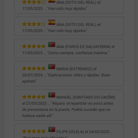
ANA (SOTO DEL REAL) el
17/05/2025 ... "
Han sido muy rápidos
"
ANA (SOTO DEL REAL) el
17/05/2025 ... "
Han sido muy rápidos
"
ANA (FOROS DE SALVATERRA) el
11/05/2025 ... "
Como siempre, confianza máxima.
"
MARIA (ESTREMOZ) el
26/07/2024 ... "
Explicaciones útiles y rápidas. Buen
aparato
"
MANUEL (SANTIAGO DO CACÉM)
el 27/05/2023 ... "
Reparo: el repartidor no avisó antes
de presentarse en la puerta. Podría suceder que no
hubiera nadie allí.
"
FILIPE (VILELA) el 24/03/2023 ...
"
Personas muy eficientes
"