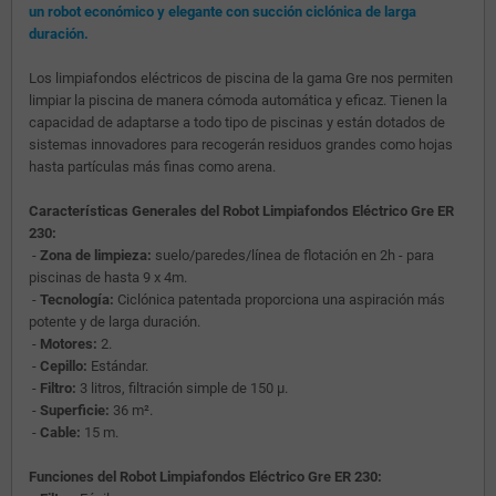
un robot económico y elegante con succión ciclónica de larga
duración.
Los limpiafondos eléctricos de piscina de la gama Gre nos permiten
limpiar la piscina de manera cómoda automática y eficaz. Tienen la
capacidad de adaptarse a todo tipo de piscinas y están dotados de
sistemas innovadores para recogerán residuos grandes como hojas
hasta partículas más finas como arena.
Características Generales del Robot Limpiafondos Eléctrico Gre ER
230:
-
Zona de limpieza:
suelo/paredes/línea de flotación en 2h - para
piscinas de hasta 9 x 4m.
-
Tecnología:
Ciclónica patentada proporciona una aspiración más
potente y de larga duración.
-
Motores:
2.
-
Cepillo:
Estándar.
-
Filtro:
3 litros, filtración simple de 150 µ.
-
Superficie:
36 m².
-
Cable:
15 m.
Funciones del Robot Limpiafondos Eléctrico Gre ER 230: