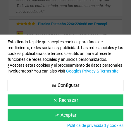
Todavía no está montada, pero tan pronto como esté, doy
nuevo feedback.
"
Piscina Pistacho 226x226x68 cm Procopi
JOSE (PALMA DE MALLORCA) el 06/04/2018 ... "
Todo
perfecto. Recibido en el plazo previsto.
"
Esta tienda te pide que aceptes cookies para fines de
rendimiento, redes sociales y publicidad. Las redes sociales y las
cookies publicitarias de terceros se utilizan para ofrecerte
Nuestros Datos
funciones de redes sociales y anuncios personalizados.
¿Aceptas estas cookies y el procesamiento de datos personales
EYAROC COMPANY SL (ESB06590913)
involucrados? You can also visit
Google’s Privacy & Terms site
Llámanos ahora:
924.951.204
Configurar
tune
Horario:
Lunes a Viernes: 9h a 14h y 15h a 18h
Email:
info@piscinasdesmontables.com
Rechazar
clear
Síguenos
Aceptar
done_all
Facebook
YouTube
Instagram
Política de privacidad y cookies