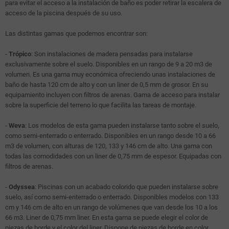
para evitar el acceso a la instalación de baño es poder retirar la escalera de
acceso de la piscina después de su uso.
Las distintas gamas que podemos encontrar son:
-
Trópico
: Son instalaciones de madera pensadas para instalarse
exclusivamente sobre el suelo. Disponibles en un rango de 9 a 20 m3 de
volumen. Es una gama muy económica ofreciendo unas instalaciones de
baño de hasta 120 cm de alto y con un liner de 0,5 mm de grosor. En su
equipamiento incluyen con filtros de arenas. Gama de acceso para instalar
sobre la superficie del terreno lo que facilita las tareas de montaje.
-
Weva
: Los modelos de esta gama pueden instalarse tanto sobre el suelo,
como semi-enterrado o enterrado. Disponibles en un rango desde 10 a 66
m3 de volumen, con alturas de 120, 133 y 146 cm de alto. Una gama con
todas las comodidades con un liner de 0,75 mm de espesor. Equipadas con
filtros de arenas.
-
Odyssea
: Piscinas con un acabado colorido que pueden instalarse sobre
suelo, así como semi-enterrado o enterrado. Disponibles modelos con 133
cm y 146 cm de alto en un rango de volúmenes que van desde los 10 a los
66 m3. Liner de 0,75 mm liner. En esta gama se puede elegir el color de
piezas de borde y el color del liner. Dispone de piezas de borde en color