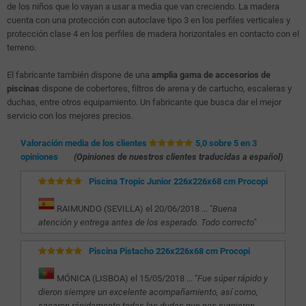
de los niños que lo vayan a usar a media que van creciendo. La madera
cuenta con una protección con autoclave tipo 3 en los perfiles verticales y
protección clase 4 en los perfiles de madera horizontales en contacto con el
terreno.
El fabricante también dispone de una
amplia gama de accesorios de
piscinas
dispone de cobertores, filtros de arena y de cartucho, escaleras y
duchas, entre otros equipamiento. Un fabricante que busca dar el mejor
servicio con los mejores precios.
Valoración media de los clientes
5,0 sobre 5 en 3
opiniones
(Opiniones de nuestros clientes traducidas a español)
Piscina Tropic Junior 226x226x68 cm Procopi
RAIMUNDO (SEVILLA) el 20/06/2018 ... "
Buena
atención y entrega antes de los esperado. Todo correcto
"
Piscina Pistacho 226x226x68 cm Procopi
MÓNICA (LISBOA) el 15/05/2018 ... "
Fue súper rápido y
dieron siempre un excelente acompañamiento, así como,
sacaron rápidamente todas las dudas que nos surgieron.